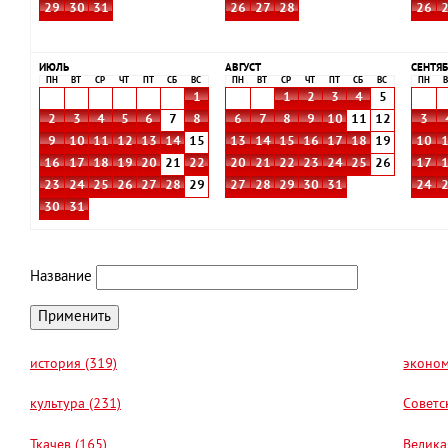
29
30
31
26
27
28
26
ИЮЛЬ
АВГУСТ
СЕНТЯБ
ПН
ВТ
СР
ЧТ
ПТ
СБ
ВС
ПН
ВТ
СР
ЧТ
ПТ
СБ
ВС
ПН
В
1
1
2
3
4
5
2
3
4
5
6
7
8
6
7
8
9
10
11
12
3
9
10
11
12
13
14
15
13
14
15
16
17
18
19
10
16
17
18
19
20
21
22
20
21
22
23
24
25
26
17
23
24
25
26
27
28
29
27
28
29
30
31
24
30
31
Название
история (319)
эконом
культура (231)
Советс
Ткачев (165)
Велика