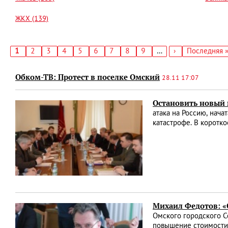
ЖКХ (139)
Текущая
1
Страница
2
Страница
3
Страница
4
Страница
5
Страница
6
Страница
7
Страница
8
Страница
9
…
Следующая
›
Последняя
Последняя 
страница
страница
страница
Нумерация
страниц
Обком-ТВ: Протест в поселке Омский
28.11 17:07
Остановить новый 
атака на Россию, нач
катастрофе. В коротк
Михаил Федотов: 
Омского городского С
повышение стоимости 