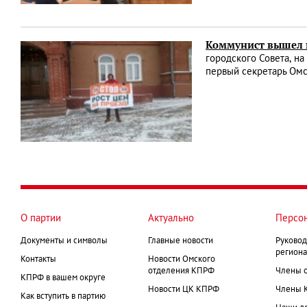
Коммунист вышел 
городского Совета, н
первый секретарь Ом
О партии
Актуально
Персо
Документы и символы
Главные новости
Руковод
региона
Контакты
Новости Омского
отделения КПРФ
Члены 
КПРФ в вашем округе
Новости ЦК КПРФ
Члены 
Как вступить в партию