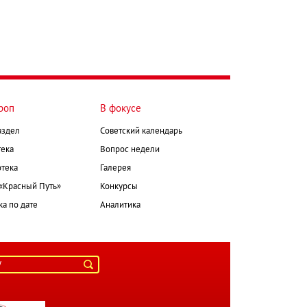
роп
В фокусе
аздел
Советский календарь
ека
Вопрос недели
тека
Галерея
 «Красный Путь»
Конкурсы
а по дате
Аналитика