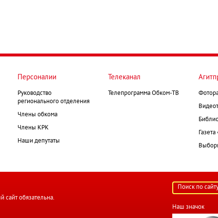
Персоналии
Телеканал
Агитп
Руководство
Телепрограмма Обком-ТВ
Фотор
регионального отделения
Видеот
Члены обкома
Библио
Члены КРК
Газета
Наши депутаты
Выборк
й сайт обязательна.
Наш значок