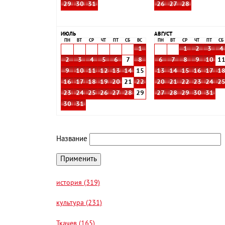
29
30
31
26
27
28
ИЮЛЬ
АВГУСТ
ПН
ВТ
СР
ЧТ
ПТ
СБ
ВС
ПН
ВТ
СР
ЧТ
ПТ
СБ
1
1
2
3
4
2
3
4
5
6
7
8
6
7
8
9
10
1
9
10
11
12
13
14
15
13
14
15
16
17
1
16
17
18
19
20
21
22
20
21
22
23
24
2
23
24
25
26
27
28
29
27
28
29
30
31
30
31
Название
история (319)
культура (231)
Ткачев (165)