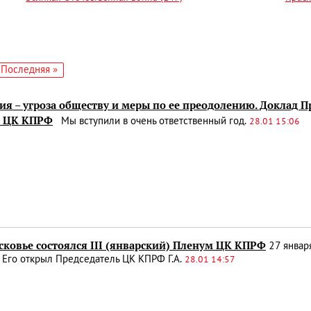
едующая
Последняя
Последняя »
аница
страница
я – угроза обществу и меры по ее преодолению. Доклад П
е ЦК КПРФ
Мы вступили в очень ответственный год.
28.01 15:06
сковье состоялся III (январский) Пленум ЦК КПРФ
27 января
 Его открыл Председатель ЦК КПРФ Г.А.
28.01 14:57