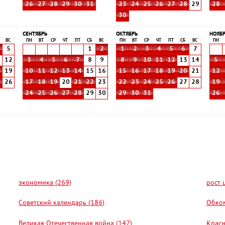
26
27
28
29
30
31
23
24
25
26
27
28
29
28
30
СЕНТЯБРЬ
ОКТЯБРЬ
НОЯБ
ВС
ПН
ВТ
СР
ЧТ
ПТ
СБ
ВС
ПН
ВТ
СР
ЧТ
ПТ
СБ
ВС
ПН
5
1
2
1
2
3
4
5
6
7
1
12
3
4
5
6
7
8
9
8
9
10
11
12
13
14
5
8
19
10
11
12
13
14
15
16
15
16
17
18
19
20
21
12
5
26
17
18
19
20
21
22
23
22
23
24
25
26
27
28
19
24
25
26
27
28
29
30
29
30
31
26
экономика (269)
рост 
Советский календарь (186)
Обком
Великая Отечественная война (147)
Красн