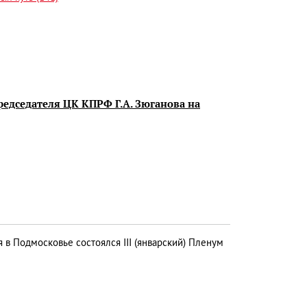
редседателя ЦК КПРФ Г.А. Зюганова на
 в Подмосковье состоялся III (январский) Пленум