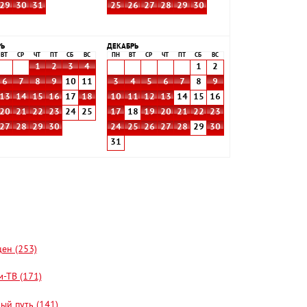
29
30
31
25
26
27
28
29
30
РЬ
ДЕКАБРЬ
ВТ
СР
ЧТ
ПТ
СБ
ВС
ПН
ВТ
СР
ЧТ
ПТ
СБ
ВС
1
2
3
4
1
2
6
7
8
9
10
11
3
4
5
6
7
8
9
13
14
15
16
17
18
10
11
12
13
14
15
16
20
21
22
23
24
25
17
18
19
20
21
22
23
27
28
29
30
24
25
26
27
28
29
30
31
цен (253)
-ТВ (171)
ый путь (141)