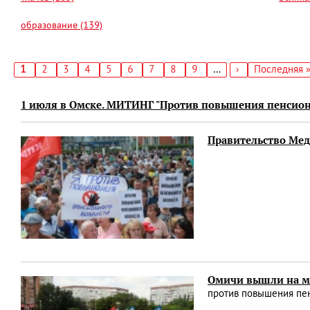
образование (139)
Текущая
1
Страница
2
Страница
3
Страница
4
Страница
5
Страница
6
Страница
7
Страница
8
Страница
9
…
Следующая
›
Последняя
Последняя 
страница
страница
страница
Нумерация
страниц
1 июля в Омске. МИТИНГ "Против повышения пенсионн
Правительство Медв
Омичи вышли на м
против повышения пен