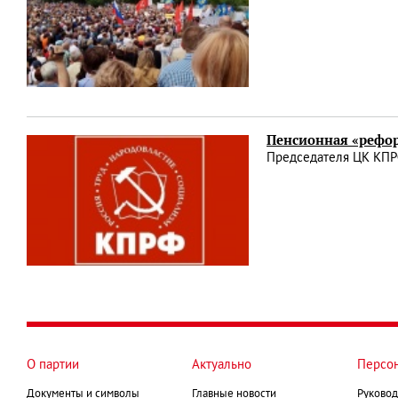
Пенсионная «рефор
Председателя ЦК КПР
О партии
Актуально
Персо
Документы и символы
Главные новости
Руковод