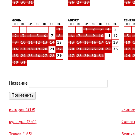
29
30
31
26
27
28
26
ИЮЛЬ
АВГУСТ
СЕНТЯБ
ПН
ВТ
СР
ЧТ
ПТ
СБ
ВС
ПН
ВТ
СР
ЧТ
ПТ
СБ
ВС
ПН
В
1
1
2
3
4
5
2
3
4
5
6
7
8
6
7
8
9
10
11
12
3
9
10
11
12
13
14
15
13
14
15
16
17
18
19
10
16
17
18
19
20
21
22
20
21
22
23
24
25
26
17
23
24
25
26
27
28
29
27
28
29
30
31
24
30
31
Название
история (319)
эконом
культура (231)
Советс
Ткачев (165)
Велика