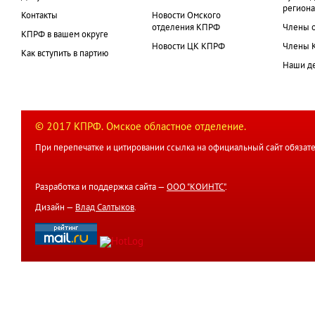
региона
Контакты
Новости Омского
отделения КПРФ
Члены 
КПРФ в вашем округе
Новости ЦК КПРФ
Члены 
Как вступить в партию
Наши д
© 2017 КПРФ. Омское областное отделение.
При перепечатке и цитировании ссылка на официальный сайт обязате
Разработка и поддержка сайта —
ООО "КОИНТС"
.
Дизайн —
Влад Салтыков
.