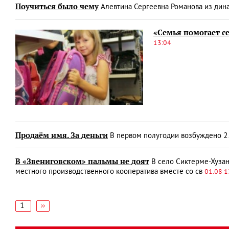
Поучиться было чему
Алевтина Сергеевна Романова из дина
«Семья помогает с
13:04
Продаём имя. За деньги
В первом полугодии возбуждено 2
В «Звениговском» пальмы не доят
В село Сиктерме-Хузан
местного производственного кооператива вместе со св
01.08 1
1
Следующая
››
страница
Нумерация
страниц