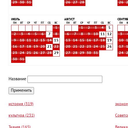
29
30
31
26
27
28
26
ИЮЛЬ
АВГУСТ
СЕНТЯБ
ПН
ВТ
СР
ЧТ
ПТ
СБ
ВС
ПН
ВТ
СР
ЧТ
ПТ
СБ
ВС
ПН
В
1
1
2
3
4
5
2
3
4
5
6
7
8
6
7
8
9
10
11
12
3
9
10
11
12
13
14
15
13
14
15
16
17
18
19
10
16
17
18
19
20
21
22
20
21
22
23
24
25
26
17
23
24
25
26
27
28
29
27
28
29
30
31
24
30
31
Название
история (319)
эконом
культура (231)
Советс
Ткачев (165)
Велика