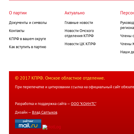
О партии
Актуально
Персо
Документы и символы
Главные новости
Руковод
региона
Контакты
Новости Омского
отделения КПРФ
Члены 
КПРФ в вашем округе
Новости ЦК КПРФ
Члены 
Как вступить в партию
Наши д
© 2017 КПРФ. Омское областное отделение.
При перепечатке и цитировании ссылка на официальный сайт обязате
Разработка и поддержка сайта —
ООО "КОИНТС"
.
Дизайн —
Влад Салтыков
.