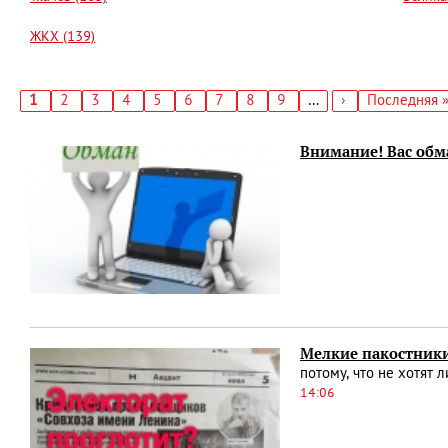
ЖКХ (139)
Текущая
1
Страница
2
Страница
3
Страница
4
Страница
5
Страница
6
Страница
7
Страница
8
Страница
9
…
Следующая
›
Последняя
Последняя 
страница
страница
страница
Нумерация
страниц
Внимание! Вас обм
Мелкие пакостники
потому, что не хотят 
14:06