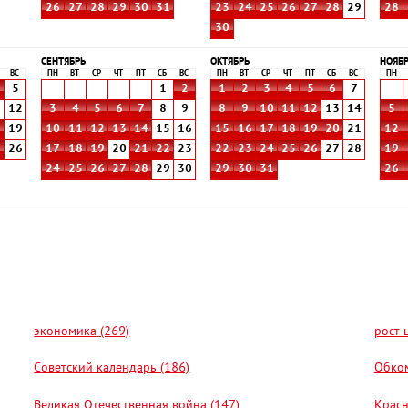
26
27
28
29
30
31
23
24
25
26
27
28
29
28
30
СЕНТЯБРЬ
ОКТЯБРЬ
НОЯБ
ВС
ПН
ВТ
СР
ЧТ
ПТ
СБ
ВС
ПН
ВТ
СР
ЧТ
ПТ
СБ
ВС
ПН
5
1
2
1
2
3
4
5
6
7
1
12
3
4
5
6
7
8
9
8
9
10
11
12
13
14
5
8
19
10
11
12
13
14
15
16
15
16
17
18
19
20
21
12
5
26
17
18
19
20
21
22
23
22
23
24
25
26
27
28
19
24
25
26
27
28
29
30
29
30
31
26
экономика (269)
рост 
Советский календарь (186)
Обком
Великая Отечественная война (147)
Красн