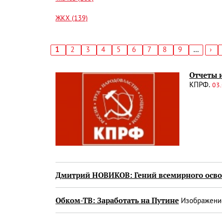
ЖКХ (139)
Текущая
1
Страница
2
Страница
3
Страница
4
Страница
5
Страница
6
Страница
7
Страница
8
Страница
9
…
Сл
›
страница
стр
Нумерация
страниц
Отчеты 
КПРФ.
03.
Дмитрий НОВИКОВ: Гений всемирного освоб
Обком-ТВ: Заработать на Путине
Изображение