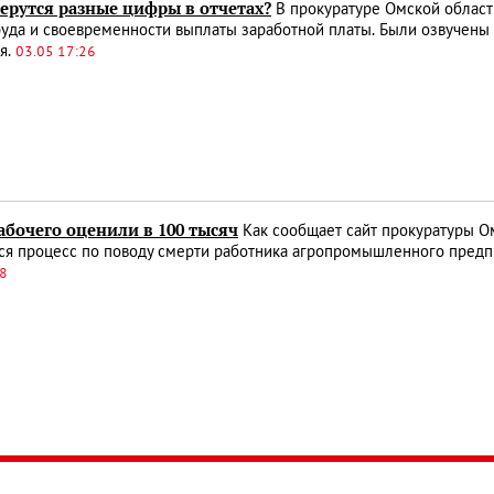
ерутся разные цифры в отчетах?
В прокуратуре Омской облас
уда и своевременности выплаты заработной платы. Были озвучены
я.
03.05 17:26
абочего оценили в 100 тысяч
Как сообщает сайт прокуратуры Ом
я процесс по поводу смерти работника агропромышленного предпр
18