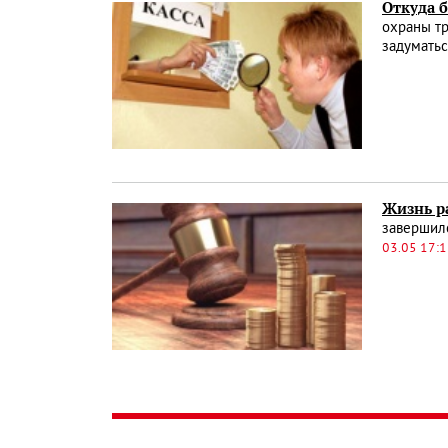
Откуда б
охраны тр
задуматьс
Жизнь р
завершилс
03.05 17: