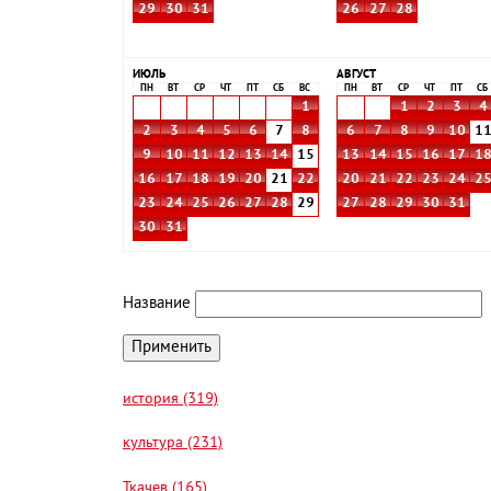
29
30
31
26
27
28
ИЮЛЬ
АВГУСТ
ПН
ВТ
СР
ЧТ
ПТ
СБ
ВС
ПН
ВТ
СР
ЧТ
ПТ
СБ
1
1
2
3
4
2
3
4
5
6
7
8
6
7
8
9
10
1
9
10
11
12
13
14
15
13
14
15
16
17
1
16
17
18
19
20
21
22
20
21
22
23
24
2
23
24
25
26
27
28
29
27
28
29
30
31
30
31
Название
история (319)
культура (231)
Ткачев (165)