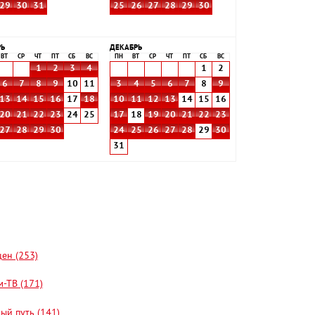
29
30
31
25
26
27
28
29
30
РЬ
ДЕКАБРЬ
ВТ
СР
ЧТ
ПТ
СБ
ВС
ПН
ВТ
СР
ЧТ
ПТ
СБ
ВС
1
2
3
4
1
2
6
7
8
9
10
11
3
4
5
6
7
8
9
13
14
15
16
17
18
10
11
12
13
14
15
16
20
21
22
23
24
25
17
18
19
20
21
22
23
27
28
29
30
24
25
26
27
28
29
30
31
цен (253)
-ТВ (171)
ый путь (141)