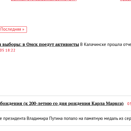
едующая
Последняя
Последняя »
аница
страница
и выборы: в Омск поедут активисты
В Калачинске прошла отч
05 18:22
ождения (к 200-летию со дня рождения Карла Маркса)
0
 президента Владимира Путина попало на памятную медаль из сер