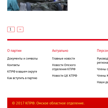
1
Следующая
››
страница
Нумерация
страниц
О партии
Актуально
Персо
Документы и символы
Главные новости
Руковод
региона
Контакты
Новости Омского
отделения КПРФ
Члены 
КПРФ в вашем округе
Новости ЦК КПРФ
Члены 
Как вступить в партию
Наши д
© 2017 КПРФ. Омское областное отделение.