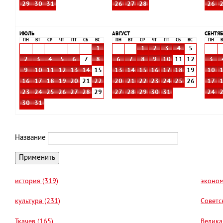
29
30
31
26
27
28
26
ИЮЛЬ
АВГУСТ
СЕНТЯБ
ПН
ВТ
СР
ЧТ
ПТ
СБ
ВС
ПН
ВТ
СР
ЧТ
ПТ
СБ
ВС
ПН
В
1
1
2
3
4
5
2
3
4
5
6
7
8
6
7
8
9
10
11
12
3
9
10
11
12
13
14
15
13
14
15
16
17
18
19
10
16
17
18
19
20
21
22
20
21
22
23
24
25
26
17
23
24
25
26
27
28
29
27
28
29
30
31
24
30
31
Название
история (319)
эконом
культура (231)
Советс
Ткачев (165)
Велика