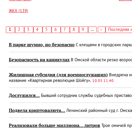
ЖКХ (139)
Текущая
1
Страница
2
Страница
3
Страница
4
Страница
5
Страница
6
Страница
7
Страница
8
Страница
9
…
Следующая
›
Последняя
Последняя 
страница
страница
страница
Нумерация
страниц
В парке шумно, но безопасно
С клещами в городских парк
Безопасность на каникулах
В Омской области резко возро
Жилищная субсидия (для военнослужащих)
Внедрена но
название «Квартирная революция Шойгу».
10.05 11:40
Дослужился…
Бывший сотрудник службы судебных приставов
Подвела криптовалюта…
Ленинский районный суд г. Омска
Реализовали больше миллиона… литров
Трое омичей пр