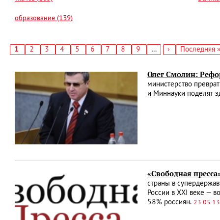
образование (139)
Текущая
1
Страница
2
Страница
3
Страница
4
Страница
5
Страница
6
Страница
7
Страница
8
Страница
9
…
Следующая
›
Последняя
Последняя 
страница
страница
страница
Нумерация
страниц
Олег Смолин: Рефо
министерство преврат
и Миннауки поделят 
«Свободная пресса
страны в супердержав
России в XXI веке — в
58% россиян.
23.05 13