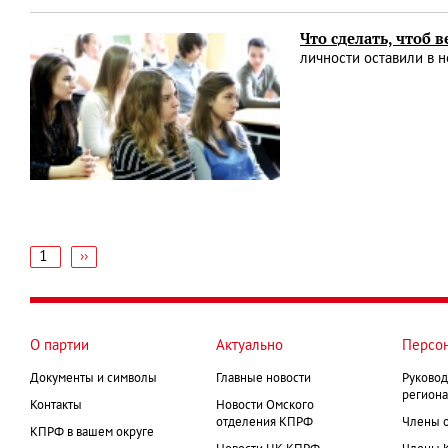
Что сделать, чтоб 
личности оставили в н
1
Следующая
››
страница
Нумерация
страниц
О партии
Актуально
Персо
Документы и символы
Главные новости
Руковод
региона
Контакты
Новости Омского
отделения КПРФ
Члены 
КПРФ в вашем округе