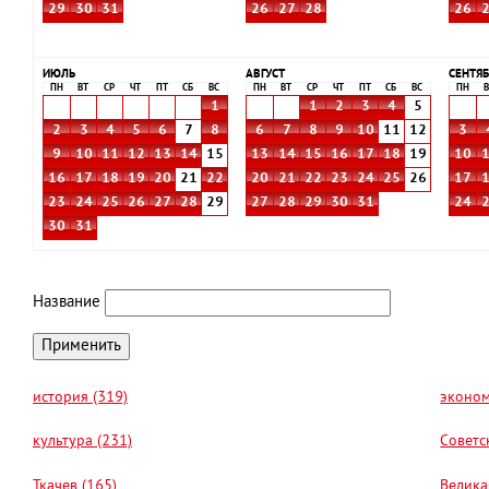
29
30
31
26
27
28
26
ИЮЛЬ
АВГУСТ
СЕНТЯБ
ПН
ВТ
СР
ЧТ
ПТ
СБ
ВС
ПН
ВТ
СР
ЧТ
ПТ
СБ
ВС
ПН
В
1
1
2
3
4
5
2
3
4
5
6
7
8
6
7
8
9
10
11
12
3
9
10
11
12
13
14
15
13
14
15
16
17
18
19
10
16
17
18
19
20
21
22
20
21
22
23
24
25
26
17
23
24
25
26
27
28
29
27
28
29
30
31
24
30
31
Название
история (319)
эконом
культура (231)
Советс
Ткачев (165)
Велика