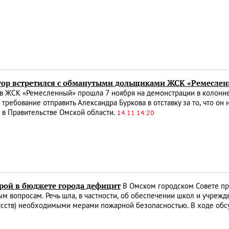
тор встретился с обманутыми дольщиками ЖСК «Ремесле
в ЖСК «Ремесленный» прошла 7 ноября на демонстрации в колонне 
требование отправить Александра Буркова в отставку за то, что он
 в Правительстве Омской области.
14.11 14:20
урой в бюджете города дефицит
В Омском городском Совете пр
м вопросам. Речь шла, в частности, об обеспечении школ и учрежде
усств) необходимыми мерами пожарной безопасностью. В ходе об