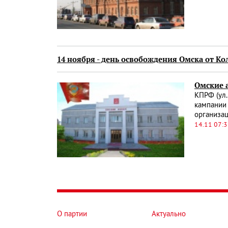
14 ноября - день освобождения Омска от Ко
Омские 
КПРФ (ул.
кампании 
организац
14.11 07:
О партии
Актуально