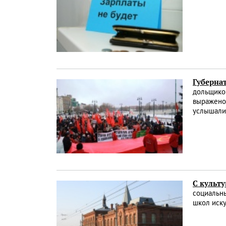
Губерна
дольщико
выражено 
услышали
С культ
социальны
школ иск