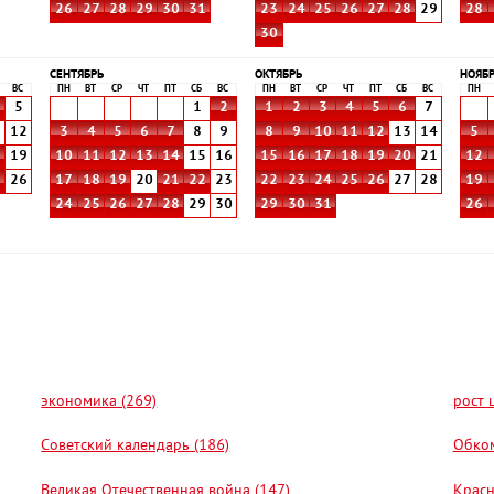
26
27
28
29
30
31
23
24
25
26
27
28
29
28
30
СЕНТЯБРЬ
ОКТЯБРЬ
НОЯБ
ВС
ПН
ВТ
СР
ЧТ
ПТ
СБ
ВС
ПН
ВТ
СР
ЧТ
ПТ
СБ
ВС
ПН
5
1
2
1
2
3
4
5
6
7
1
12
3
4
5
6
7
8
9
8
9
10
11
12
13
14
5
8
19
10
11
12
13
14
15
16
15
16
17
18
19
20
21
12
5
26
17
18
19
20
21
22
23
22
23
24
25
26
27
28
19
24
25
26
27
28
29
30
29
30
31
26
экономика (269)
рост 
Советский календарь (186)
Обком
Великая Отечественная война (147)
Красн