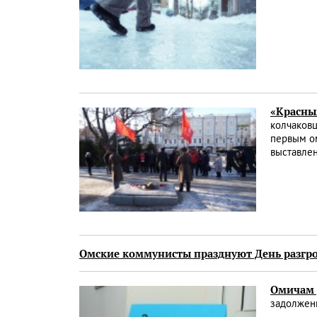
«Красным
колчаковц
первым о
выставле
Омские коммунисты празднуют День разгр
Омичам 
задолженн