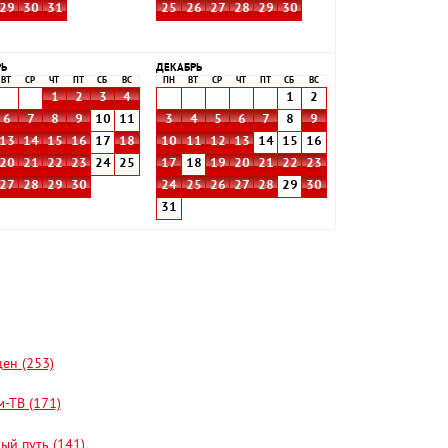
29
30
31
25
26
27
28
29
30
РЬ
ДЕКАБРЬ
ВТ
СР
ЧТ
ПТ
СБ
ВС
ПН
ВТ
СР
ЧТ
ПТ
СБ
ВС
1
2
3
4
1
2
6
7
8
9
10
11
3
4
5
6
7
8
9
13
14
15
16
17
18
10
11
12
13
14
15
16
20
21
22
23
24
25
17
18
19
20
21
22
23
27
28
29
30
24
25
26
27
28
29
30
31
цен (253)
-ТВ (171)
ый путь (141)