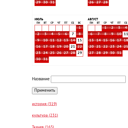
29
30
31
26
27
28
ИЮЛЬ
АВГУСТ
ПН
ВТ
СР
ЧТ
ПТ
СБ
ВС
ПН
ВТ
СР
ЧТ
ПТ
СБ
1
1
2
3
4
2
3
4
5
6
7
8
6
7
8
9
10
1
9
10
11
12
13
14
15
13
14
15
16
17
1
16
17
18
19
20
21
22
20
21
22
23
24
2
23
24
25
26
27
28
29
27
28
29
30
31
30
31
Название
история (319)
культура (231)
Ткачев (165)