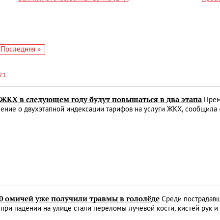
едующая
Последняя
Последняя »
аница
страница
21
ЖКХ в следующем году будут повышаться в два этапа
Прем
ение о двухэтапной индексации тарифов на услуги ЖКХ, сообщила 
00 омичей уже получили травмы в гололёде
Среди пострадавш
при падении на улице стали переломы лучевой кости, кистей рук 