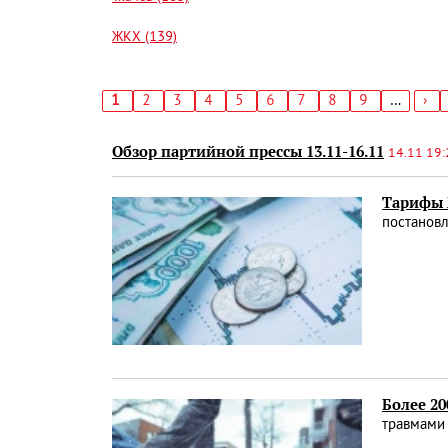
ЖКХ (139)
Текущая
1
Страница
2
Страница
3
Страница
4
Страница
5
Страница
6
Страница
7
Страница
8
Страница
9
…
Сл
›
страница
стр
Нумерация
страниц
Обзор партийной прессы 13.11-16.11
14.11 19:
Тарифы 
постановл
Более 2
травмами 