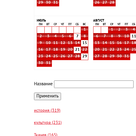
29
30
31
26
27
28
ИЮЛЬ
АВГУСТ
ПН
ВТ
СР
ЧТ
ПТ
СБ
ВС
ПН
ВТ
СР
ЧТ
ПТ
СБ
1
1
2
3
4
2
3
4
5
6
7
8
6
7
8
9
10
1
9
10
11
12
13
14
15
13
14
15
16
17
1
16
17
18
19
20
21
22
20
21
22
23
24
2
23
24
25
26
27
28
29
27
28
29
30
31
30
31
Название
история (319)
культура (231)
Ткачев (165)