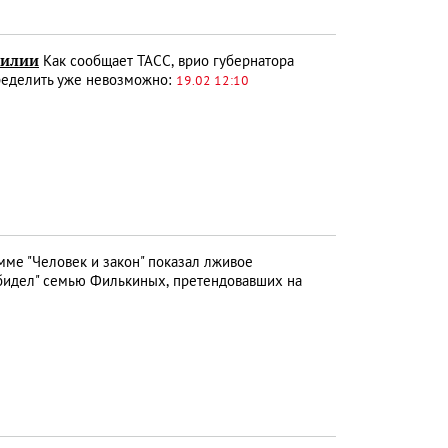
силии
Как сообщает ТАСС, врио губернатора
пределить уже невозможно:
19.02 12:10
мме "Человек и закон" показал лживое
обидел" семью Филькиных, претендовавших на