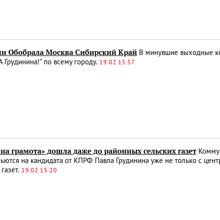
и Обобрала Москва Сибирский Край
В минувшие выходные ко
А Грудинина!" по всему городу.
19.02 15:57
на грамота» дошла даже до районных сельских газет
Коммун
ьются на кандидата от КПРФ Павла Грудинина уже не только с цен
газет.
19.02 15:20