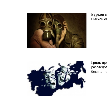
Бурков 
Омской об
Грязь пр
расследов
бесплатно