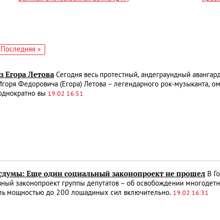
едующая
Последняя
Последняя »
аница
страница
ез Егора Летова
Сегодня весь протестный, андеграундный авангард
Игоря Федоровича (Егора) Летова – легендарного рок-музыканта, о
однократно вы
19.02 16:51
осдумы: Еще один социальный законопроект не прошел
В Го
ный законопроект группы депутатов – об освобождении многодетн
ль мощностью до 200 лошадиных сил включительно.
19.02 16:31