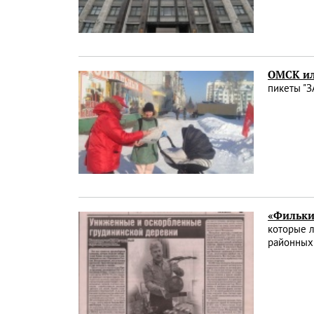
ОМСК ил
пикеты "З
«Фильки
которые л
районных 