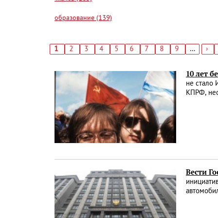
образование (139)
Текущая
1
Страница
2
Страница
3
Страница
4
Страница
5
Страница
6
Страница
7
Страница
8
Страница
9
…
Сл
›
страница
стр
Нумерация
страниц
10 лет б
не стало 
КПРФ, не
Вести Г
инициатив
автомоби