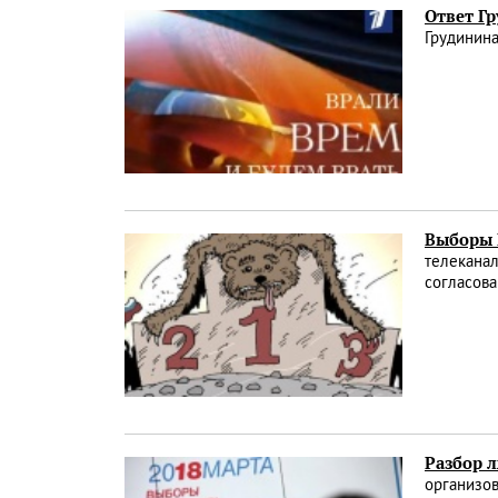
Ответ Г
Грудинин
Выборы 
телекана
согласова
Разбор л
организов