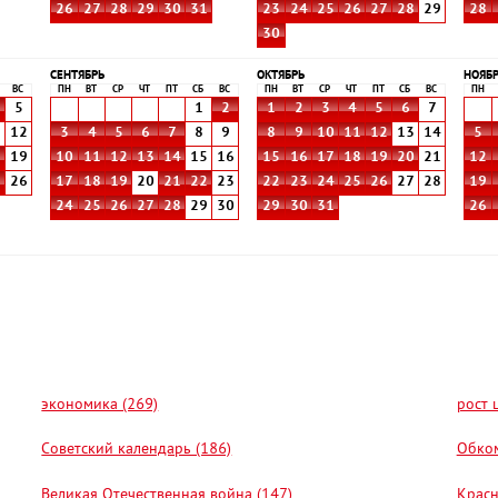
26
27
28
29
30
31
23
24
25
26
27
28
29
28
30
СЕНТЯБРЬ
ОКТЯБРЬ
НОЯБ
ВС
ПН
ВТ
СР
ЧТ
ПТ
СБ
ВС
ПН
ВТ
СР
ЧТ
ПТ
СБ
ВС
ПН
5
1
2
1
2
3
4
5
6
7
1
12
3
4
5
6
7
8
9
8
9
10
11
12
13
14
5
8
19
10
11
12
13
14
15
16
15
16
17
18
19
20
21
12
5
26
17
18
19
20
21
22
23
22
23
24
25
26
27
28
19
24
25
26
27
28
29
30
29
30
31
26
экономика (269)
рост 
Советский календарь (186)
Обком
Великая Отечественная война (147)
Красн