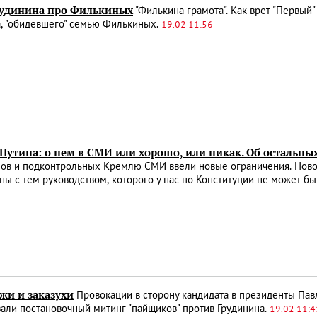
рудинина про Филькиных
"Филькина грамота". Как врет "Первый"
а, "обидевшего" семью Филькиных.
19.02 11:56
Путина: о нем в СМИ или хорошо, или никак. Об остальных
лов и подконтрольных Кремлю СМИ ввели новые ограничения. Ново
ны с тем руководством, которого у нас по Конституции не может бы
жи и заказухи
Провокации в сторону кандидата в президенты Пав
али постановочный митинг "пайщиков" против Грудинина.
19.02 11:4