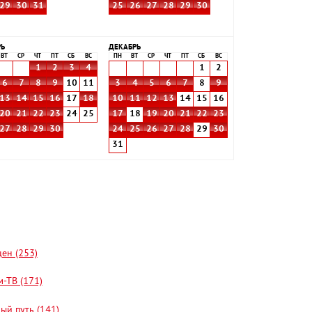
29
30
31
25
26
27
28
29
30
РЬ
ДЕКАБРЬ
ВТ
СР
ЧТ
ПТ
СБ
ВС
ПН
ВТ
СР
ЧТ
ПТ
СБ
ВС
1
2
3
4
1
2
6
7
8
9
10
11
3
4
5
6
7
8
9
13
14
15
16
17
18
10
11
12
13
14
15
16
20
21
22
23
24
25
17
18
19
20
21
22
23
27
28
29
30
24
25
26
27
28
29
30
31
цен (253)
-ТВ (171)
ый путь (141)