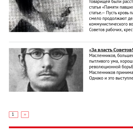
товарищей были расст
статья «Памяти павших
статье.— Пусть кровь
смело продолжают дел
коммунистического во
Советов рабочих, крес
«За власть Совето
Масленников, большев
пытливого ума, хорош
революционной борьбе
Масленников принимал
Однако и это выступл
1
Следующая
››
страница
Нумерация
страниц