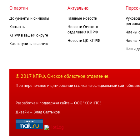
О партии
Актуально
Персо
Документы и символы
Главные новости
Руковод
региона
Контакты
Новости Омского
отделения КПРФ
Члены 
КПРФ в вашем округе
Новости ЦК КПРФ
Члены 
Как вступить в партию
Наши д
© 2017 КПРФ. Омское областное отделение.
При перепечатке и цитировании ссылка на официальный сайт обязате
Разработка и поддержка сайта —
ООО "КОИНТС"
.
Дизайн —
Влад Салтыков
.