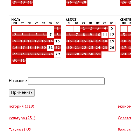
29
30
31
26
27
28
26
ИЮЛЬ
АВГУСТ
СЕНТЯБ
ПН
ВТ
СР
ЧТ
ПТ
СБ
ВС
ПН
ВТ
СР
ЧТ
ПТ
СБ
ВС
ПН
В
1
1
2
3
4
5
2
3
4
5
6
7
8
6
7
8
9
10
11
12
3
9
10
11
12
13
14
15
13
14
15
16
17
18
19
10
16
17
18
19
20
21
22
20
21
22
23
24
25
26
17
23
24
25
26
27
28
29
27
28
29
30
31
24
30
31
Название
история (319)
эконом
культура (231)
Советс
Ткачев (165)
Велика