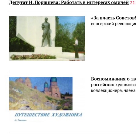
Депутат Н. Поршнева: Работать в интересах омичей
22.
«За власть Совето
венгерский революцио
Воспоминания о тв
российских художнико
коллекционера, члена