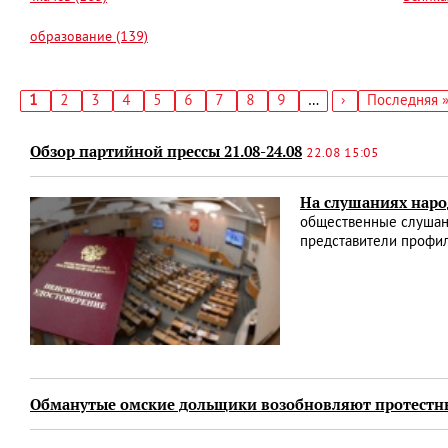
образование (139)
Текущая
1
Страница
2
Страница
3
Страница
4
Страница
5
Страница
6
Страница
7
Страница
8
Страница
9
…
Следующая
›
Последняя
Последняя 
страница
страница
страница
Нумерация
страниц
Обзор партийной прессы 21.08-24.08
22.08 15:05
На слушаниях нар
общественные слушани
представители профи
Обманутые омские дольщики возобновляют протестн