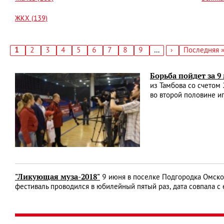
ЖКХ (139)
Текущая
1
Страница
2
Страница
3
Страница
4
Страница
5
Страница
6
Страница
7
Страница
8
Страница
9
…
Следующая
›
Последняя
Последняя 
страница
страница
страница
Нумерация
страниц
Борьба пойдет за 9
из Тамбова со счетом 
во второй половине и
"Ликующая муза-2018"
9 июня в поселке Подгородка Омског
фестиваль проводился в юбилейный пятый раз, дата совпала 