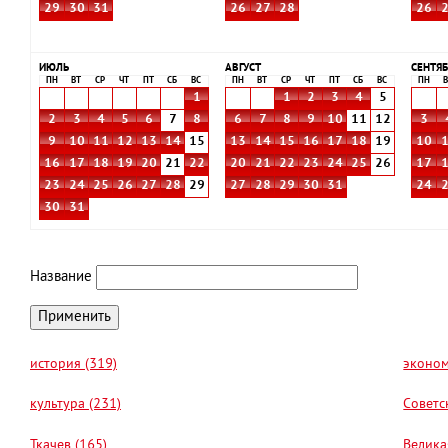
29
30
31
26
27
28
26
ИЮЛЬ
АВГУСТ
СЕНТЯБ
ПН
ВТ
СР
ЧТ
ПТ
СБ
ВС
ПН
ВТ
СР
ЧТ
ПТ
СБ
ВС
ПН
В
1
1
2
3
4
5
2
3
4
5
6
7
8
6
7
8
9
10
11
12
3
9
10
11
12
13
14
15
13
14
15
16
17
18
19
10
16
17
18
19
20
21
22
20
21
22
23
24
25
26
17
23
24
25
26
27
28
29
27
28
29
30
31
24
30
31
Название
история (319)
эконом
культура (231)
Советс
Ткачев (165)
Велика