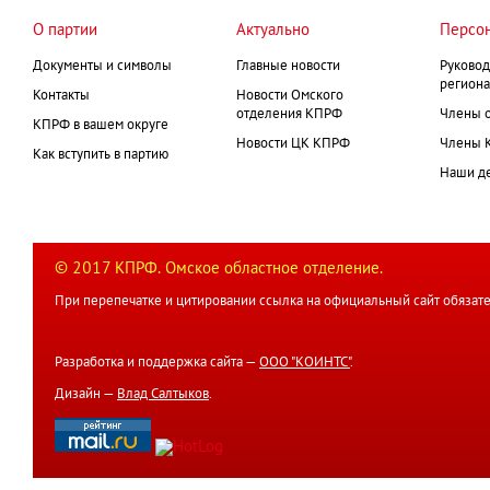
О партии
Актуально
Персо
Документы и символы
Главные новости
Руковод
региона
Контакты
Новости Омского
отделения КПРФ
Члены 
КПРФ в вашем округе
Новости ЦК КПРФ
Члены 
Как вступить в партию
Наши д
© 2017 КПРФ. Омское областное отделение.
При перепечатке и цитировании ссылка на официальный сайт обязате
Разработка и поддержка сайта —
ООО "КОИНТС"
.
Дизайн —
Влад Салтыков
.