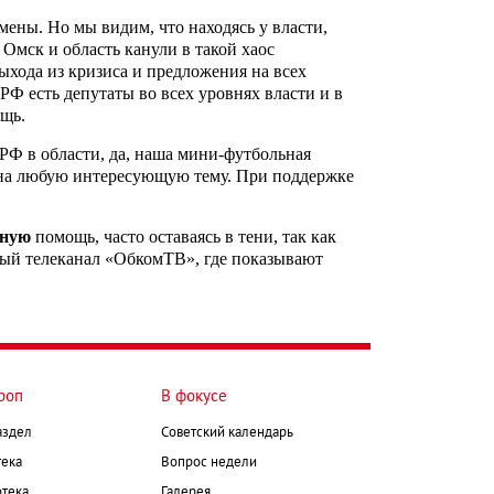
ены. Но мы видим, что находясь у власти,
Омск и область канули в такой хаос
ыхода из кризиса и предложения на всех
РФ есть депутаты во всех уровнях власти и в
щь.
Ф в области, да, наша мини-футбольная
я на любую интересующую тему. При поддержке
ьную
помощь, часто оставаясь в тени, так как
ьный телеканал «ОбкомТВ», где показывают
роп
В фокусе
аздел
Советский календарь
ека
Вопрос недели
тека
Галерея