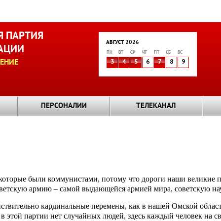
 ПАРТИЯ
АВГУСТ 2026
АЦИИ
ПН
ВТ
СР
ЧТ
ПТ
СБ
ВС
ЕНИЕ
3
4
5
6
7
8
9
ПЕРСОНАЛИИ
ТЕЛЕКАНАЛ
, которые были коммунистами, потому что дороги наши великие 
оветскую армию – самой выдающейся армией мира, советскую на
ствительно кардинальные перемены, как в нашей Омской области
 этой партии нет случайных людей, здесь каждый человек на св