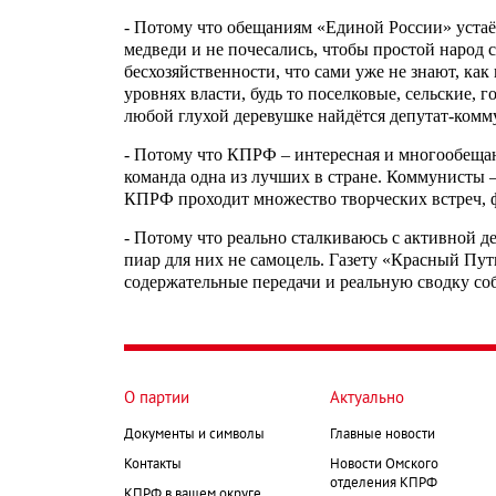
- Потому что обещаниям «Единой России» устаёш
медведи и не почесались, чтобы простой народ 
бесхозяйственности, что сами уже не знают, ка
уровнях власти, будь то поселковые, сельские, 
любой глухой деревушке найдётся депутат-ком
- Потому что КПРФ – интересная и многообеща
команда одна из лучших в стране. Коммунисты 
КПРФ проходит множество творческих встреч, 
- Потому что реально сталкиваюсь с активной 
пиар для них не самоцель. Газету «Красный Пу
содержательные передачи и реальную сводку со
О партии
Актуально
Документы и символы
Главные новости
Контакты
Новости Омского
отделения КПРФ
КПРФ в вашем округе