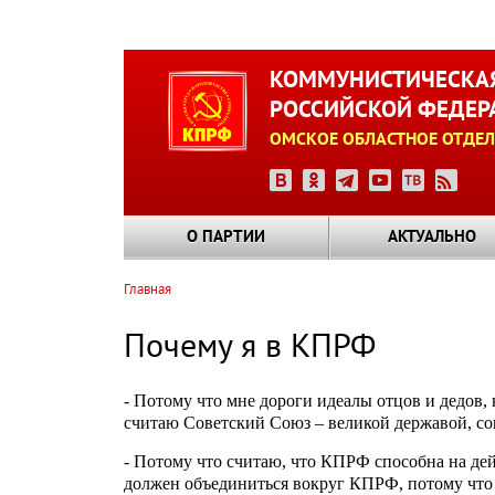
Перейти
к
КОММУНИСТИЧЕСКАЯ
основному
РОССИЙСКОЙ ФЕДЕР
содержанию
ОМСКОЕ ОБЛАСТНОЕ ОТДЕЛ
О ПАРТИИ
АКТУАЛЬНО
Главная
Строка
навигации
Почему я в КПРФ
- Потому что мне дороги идеалы отцов и дедов
считаю Советский Союз – великой державой, с
- Потому что считаю, что КПРФ способна на дей
должен объединиться вокруг КПРФ, потому что в