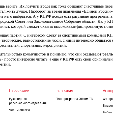
ь верить. Их лозунги вроде как тоже обещают счастливые перем
стал жить лучше. Наоборот, за время правления «Единой России» 
к из него выбраться. А у КПРФ всегда есть разумные программы в
городской Совет или Законодательное Собрание области. Да, у КП
мунист, который сможет оказать высококвалифицированную помо
ющая партия. С интересом слежу за спортивными командами КПР
– творческие, разносторонние люди, с ними интересно общатьс
фестивалей, спортивных мероприятий.
деятельностью коммунистов и понимаю, что они оказывают
реал
ть» просто интересно читать, а ещё у КПРФ есть свой оригинал
бытий.
Персоналии
Телеканал
Агитп
Руководство
Телепрограмма Обком-ТВ
Фотор
регионального отделения
Видеот
Члены обкома
Библио