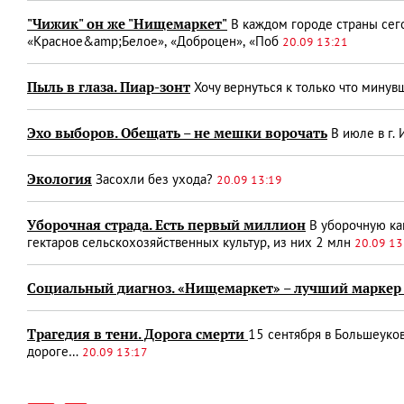
"Чижик" он же "Нищемаркет"
В каждом городе страны сегод
«Красное&amp;Белое», «Доб­роцен», «Поб
20.09 13:21
Пыль в глаза. Пиар-зонт
Хочу вернуться к только что мину
Эхо выборов. Обещать – не мешки ворочать
В июле в г. 
Экология
Засохли без ухода?
20.09 13:19
Уборочная страда. Есть первый миллион
В уборочную ка
гектаров сельскохозяйственных культур, из них 2 млн
20.09 13
Социальный диагноз. «Нищемаркет» – лучший маркер
Трагедия в тени. Дорога смерти
15 сентября в Большеуко
дороге…
20.09 13:17