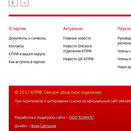
1
Следующая
››
страница
Нумерация
страниц
О партии
Актуально
Персо
Документы и символы
Главные новости
Руковод
региона
Контакты
Новости Омского
отделения КПРФ
Члены 
КПРФ в вашем округе
Новости ЦК КПРФ
Члены 
Как вступить в партию
Наши д
© 2017 КПРФ. Омское областное отделение.
При перепечатке и цитировании ссылка на официальный сайт обязате
Разработка и поддержка сайта —
ООО "КОИНТС"
.
Дизайн —
Влад Салтыков
.