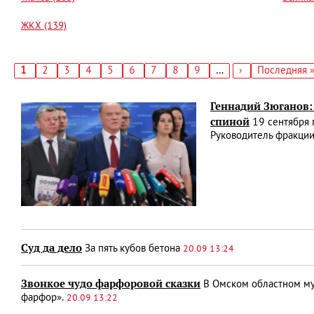
ЖКХ (139)
Текущая
1
Страница
2
Страница
3
Страница
4
Страница
5
Страница
6
Страница
7
Страница
8
Страница
9
…
Следующая
›
Последняя
Последняя 
страница
страница
страница
Нумерация
страниц
Геннадий Зюганов:
спиной
19 сентября 
Руководитель фракции
Суд да дело
За пять кубов бетона
20.09 13:24
Звонкое чудо фарфоровой сказки
В Омском областном муз
фарфор».
20.09 13:22