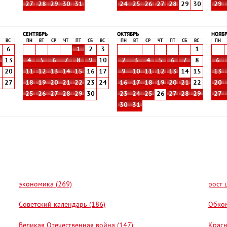
27
28
29
30
31
24
25
26
27
28
29
30
29
СЕНТЯБРЬ
ОКТЯБРЬ
НОЯБ
ВС
ПН
ВТ
СР
ЧТ
ПТ
СБ
ВС
ПН
ВТ
СР
ЧТ
ПТ
СБ
ВС
ПН
6
1
2
3
1
2
13
4
5
6
7
8
9
10
2
3
4
5
6
7
8
6
9
20
11
12
13
14
15
16
17
9
10
11
12
13
14
15
13
6
27
18
19
20
21
22
23
24
16
17
18
19
20
21
22
20
25
26
27
28
29
30
23
24
25
26
27
28
29
27
30
31
экономика (269)
рост 
Советский календарь (186)
Обком
Великая Отечественная война (147)
Красн