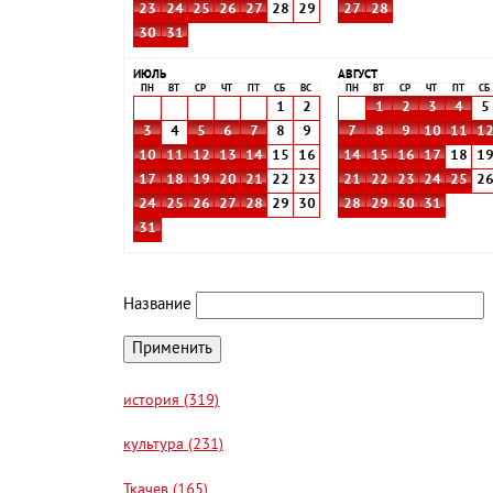
23
24
25
26
27
28
29
27
28
30
31
ИЮЛЬ
АВГУСТ
ПН
ВТ
СР
ЧТ
ПТ
СБ
ВС
ПН
ВТ
СР
ЧТ
ПТ
СБ
1
2
1
2
3
4
5
3
4
5
6
7
8
9
7
8
9
10
11
1
10
11
12
13
14
15
16
14
15
16
17
18
1
17
18
19
20
21
22
23
21
22
23
24
25
2
24
25
26
27
28
29
30
28
29
30
31
31
Название
история (319)
культура (231)
Ткачев (165)