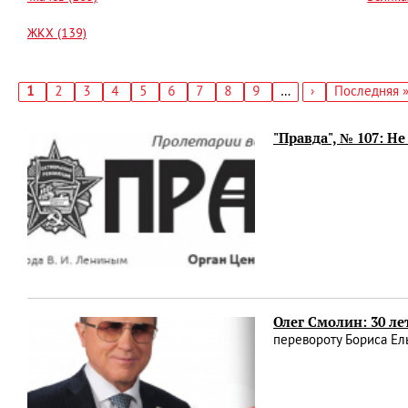
ЖКХ (139)
Текущая
1
Страница
2
Страница
3
Страница
4
Страница
5
Страница
6
Страница
7
Страница
8
Страница
9
…
Следующая
›
Последняя
Последняя 
страница
страница
страница
Нумерация
страниц
"Правда", № 107: Не
Олег Смолин: 30 л
перевороту Бориса Ел