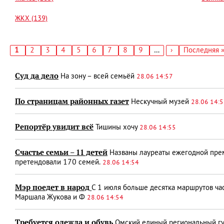
ЖКХ (139)
Текущая
1
Страница
2
Страница
3
Страница
4
Страница
5
Страница
6
Страница
7
Страница
8
Страница
9
…
Следующая
›
Последняя
Последняя 
страница
страница
страница
Нумерация
страниц
Суд да дело
На зону – всей семьёй
28.06 14:57
По страницам районных газет
Нескучный музей
28.06 14:
Репортёр увидит всё
Тишины хочу
28.06 14:55
Счастье семьи – 11 детей
Названы лауреаты ежегодной преми
претендовали 170 семей.
28.06 14:54
Мэр поедет в народ
С 1 июля больше десятка маршрутов ча
Маршала Жукова и Ф
28.06 14:54
Требуется одежда и обувь
Омский единый региональный гу