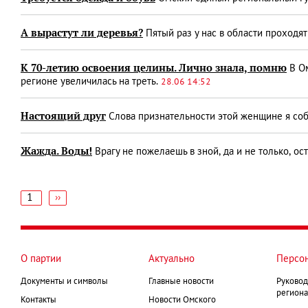
А вырастут ли деревья?
Пятый раз у нас в области проход
К 70-летию освоения целины. Лично знала, помню
В Ом
регионе увеличилась на треть.
28.06 14:52
Настоящий друг
Слова признательности этой женщине я соби
Жажда. Воды!
Врагу не пожелаешь в зной, да и не только, ос
1
Следующая
››
страница
Нумерация
страниц
О партии
Актуально
Персо
Документы и символы
Главные новости
Руковод
региона
Контакты
Новости Омского