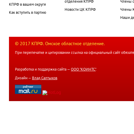
отделения КПРФ
Члены 
КПРФ в вашем округе
Новости ЦК КПРФ
Члены 
Как вступить в партию
Наши д
© 2017 КПРФ. Омское областное отделение.
При перепечатке и цитировании ссылка на официальный сайт обязате
Разработка и поддержка сайта —
ООО "КОИНТС"
.
Дизайн —
Влад Салтыков
.