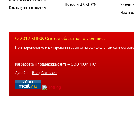
Новости ЦК КПРФ
Члены 
Как вступить в партию
Наши д
© 2017 КПРФ. Омское областное отделение.
При перепечатке и цитировании ссылка на официальный сайт обязате
Разработка и поддержка сайта —
ООО "КОИНТС"
.
Дизайн —
Влад Салтыков
.