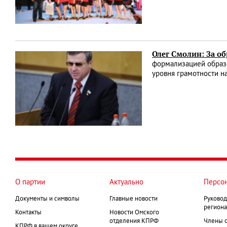
Олег Смолин: За об
формализацией образо
уровня грамотности н
О партии
Актуально
Персо
Документы и символы
Главные новости
Руковод
региона
Контакты
Новости Омского
отделения КПРФ
Члены 
КПРФ в вашем округе