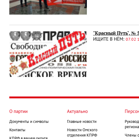
"Красный Путь", № 
ИЩИТЕ В НЁМ:
07.02 
О партии
Актуально
Персо
Документы и символы
Главные новости
Руковод
региона
Контакты
Новости Омского
отделения КПРФ
Члены 
КПРФ в вашем округе