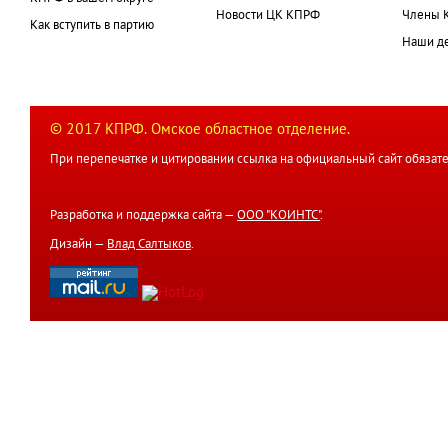
Новости ЦК КПРФ
Члены 
Как вступить в партию
Наши д
© 2017 КПРФ. Омское областное отделение.
При перепечатке и цитировании ссылка на официальный сайт обязате
Разработка и поддержка сайта —
ООО "КОИНТС"
.
Дизайн —
Влад Салтыков
.