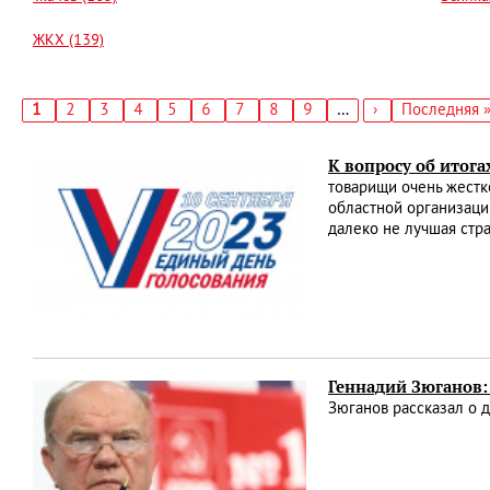
ЖКХ (139)
Текущая
1
Страница
2
Страница
3
Страница
4
Страница
5
Страница
6
Страница
7
Страница
8
Страница
9
…
Следующая
›
Последняя
Последняя 
страница
страница
страница
Нумерация
страниц
К вопросу об итога
товарищи очень жестк
областной организаци
далеко не лучшая стр
Геннадий Зюганов:
Зюганов рассказал о