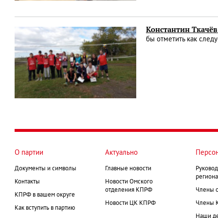
Константин Ткачёв:
бы отметить как следу
О партии
Актуально
Персо
Документы и символы
Главные новости
Руковод
региона
Контакты
Новости Омского
отделения КПРФ
Члены 
КПРФ в вашем округе
Новости ЦК КПРФ
Члены 
Как вступить в партию
Наши д