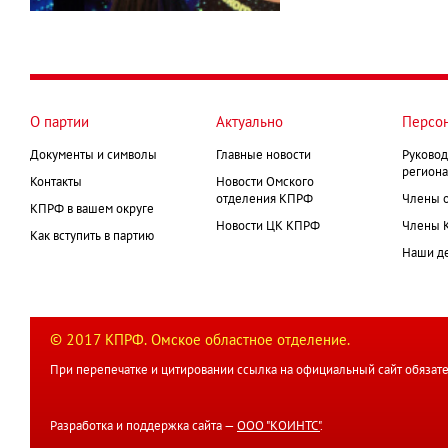
О партии
Актуально
Персо
Документы и символы
Главные новости
Руковод
региона
Контакты
Новости Омского
отделения КПРФ
Члены 
КПРФ в вашем округе
Новости ЦК КПРФ
Члены 
Как вступить в партию
Наши д
© 2017 КПРФ. Омское областное отделение.
При перепечатке и цитировании ссылка на официальный сайт обязате
Разработка и поддержка сайта —
ООО "КОИНТС"
.