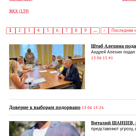
ЖКХ (139)
Текущая
1
Страница
2
Страница
3
Страница
4
Страница
5
Страница
6
Страница
7
Страница
8
Страница
9
…
Следующая
›
Последняя
Последняя 
страница
страница
страница
Нумерация
страниц
Штаб Алехина пода
Андрей Алехин подал 
13.06 15:41
Доверие к выборам подорвано
13.06 15:26
Виталий ШАНЦЕВ, п
представляют угрозу,