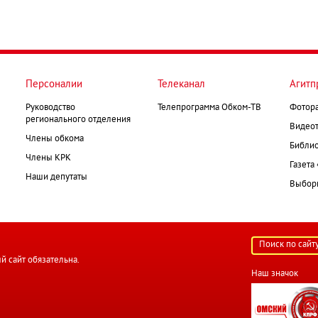
Персоналии
Телеканал
Агитп
Руководство
Телепрограмма Обком-ТВ
Фотор
регионального отделения
Видеот
Члены обкома
Библио
Члены КРК
Газета
Наши депутаты
Выборк
й сайт обязательна.
Наш значок