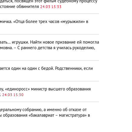
даться, посвящен этот фильм судебному процессу
остояние обвинителя
24.03 15:33
мичка. «Отца более трех часов «мурыжили» в
зать… игрушки. Найти новое призвание ей помогла
мовна. – С раннего детства я училась рукоделию,
ется один на один с бедой. Родственники, если
ру, «единоросс» министр высшего образования
.
24.03 15:30
еральному собранию, а именно об отказе от
 образования «бакалавриат – магистратура» в