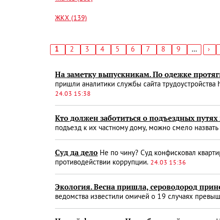
ЖКХ (139)
Текущая
1
Страница
2
Страница
3
Страница
4
Страница
5
Страница
6
Страница
7
Страница
8
Страница
9
…
Сл
›
страница
стр
Нумерация
страниц
На заметку выпускникам. По одежке протя
пришли аналитики службы сайта трудоустройства h
24.03 15:38
Кто должен заботиться о подъездных путях
подъезд к их частному дому, можно смело назва
Суд да дело
Не по чину? Суд конфисковал кварти
противодействии коррупции.
24.03 15:36
Экология. Весна пришла, сероводород прин
ведомства известили омичей о 19 случаях превыш