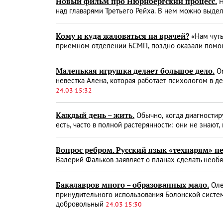
Новый фильм про Нюрнбергский процесс.
Н
над главарями Третьего Рейха. В нем можно выде
Кому и куда жаловаться на врачей?
«Нам чуть
приемном отделении БСМП, поздно оказали помощ
Маленькая игрушка делает большое дело.
Ом
невестка Алена, которая работает психологом в де
24.03 15:32
Каждый день – жить.
Обычно, когда диагностиру
есть, часто в полной растерянности: они не знают,
Вопрос ребром. Русский язык «технарям» н
Валерий Фальков заявляет о планах сделать необ
Бакалавров много – образованных мало.
Оле
принудительного использования Болонской систем
добровольный
24.03 15:30