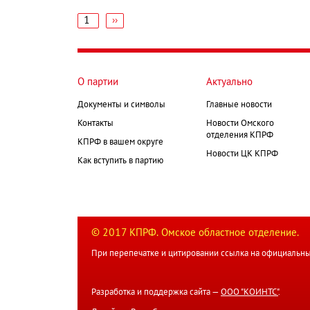
1
Следующая
››
страница
Нумерация
страниц
О партии
Актуально
Документы и символы
Главные новости
Контакты
Новости Омского
отделения КПРФ
КПРФ в вашем округе
Новости ЦК КПРФ
Как вступить в партию
© 2017 КПРФ. Омское областное отделение.
При перепечатке и цитировании ссылка на официальны
Разработка и поддержка сайта —
ООО "КОИНТС"
.