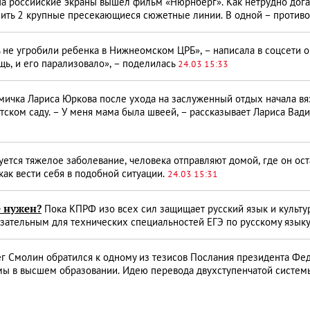
а российские экраны вышел фильм «Нюрнберг». Как нетрудно дога
лить 2 крупные пресекающиеся сюжетные линии. В одной – против
 не угробили ребенка в Нижнеомском ЦРБ», – написала в соцсети о
ь, и его парализовало», – поделилась
24.03 15:33
ичка Лариса Юркова после ухода на заслуженный отдых начала вя
тском саду. – У меня мама была швеей, – рассказывает Лариса Вади
ется тяжелое заболевание, человека отправляют домой, где он оста
 как вести себя в подобной ситуации.
24.03 15:31
е нужен?
Пока КПРФ изо всех сил защищает русский язык и культу
язательным для технических специальностей ЕГЭ по русскому языку
г Смолин обратился к одному из тезисов Послания президента Фед
ы в высшем образовании. Идею перевода двухступенчатой системы