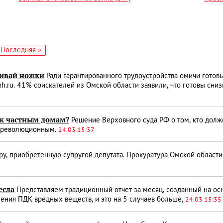
едующая
Последняя
Последняя »
аница
страница
гивай ножки
Ради гарантированного трудоустройства омичи готовы 
h.ru. 41% соискателей из Омской области заявили, что готовы сниз
 к частным домам?
Решение Верховного суда РФ о том, кто долж
ть революционным.
24.03 15:37
ру, приобретенную супругой депутата. Прокуратура Омской области
есла
Представляем традиционный отчет за месяц, созданный на о
ения ПДК вредных веществ, и это на 5 случаев больше,
24.03 15:35