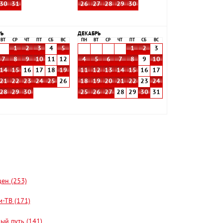
30
31
26
27
28
29
30
РЬ
ДЕКАБРЬ
ВТ
СР
ЧТ
ПТ
СБ
ВС
ПН
ВТ
СР
ЧТ
ПТ
СБ
ВС
1
2
3
4
5
1
2
3
7
8
9
10
11
12
4
5
6
7
8
9
10
14
15
16
17
18
19
11
12
13
14
15
16
17
21
22
23
24
25
26
18
19
20
21
22
23
24
28
29
30
25
26
27
28
29
30
31
цен (253)
-ТВ (171)
ый путь (141)