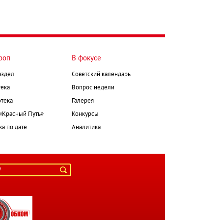
роп
В фокусе
аздел
Советский календарь
ека
Вопрос недели
тека
Галерея
 «Красный Путь»
Конкурсы
а по дате
Аналитика