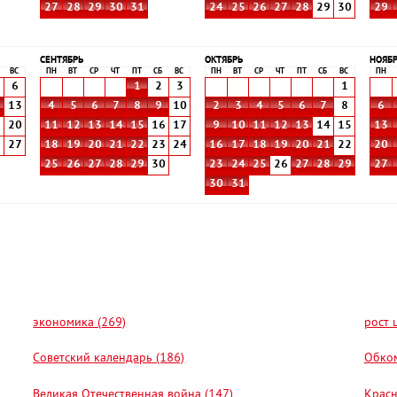
27
28
29
30
31
24
25
26
27
28
29
30
29
СЕНТЯБРЬ
ОКТЯБРЬ
НОЯБ
ВС
ПН
ВТ
СР
ЧТ
ПТ
СБ
ВС
ПН
ВТ
СР
ЧТ
ПТ
СБ
ВС
ПН
6
1
2
3
1
2
13
4
5
6
7
8
9
10
2
3
4
5
6
7
8
6
9
20
11
12
13
14
15
16
17
9
10
11
12
13
14
15
13
6
27
18
19
20
21
22
23
24
16
17
18
19
20
21
22
20
25
26
27
28
29
30
23
24
25
26
27
28
29
27
30
31
экономика (269)
рост 
Советский календарь (186)
Обком
Великая Отечественная война (147)
Красн