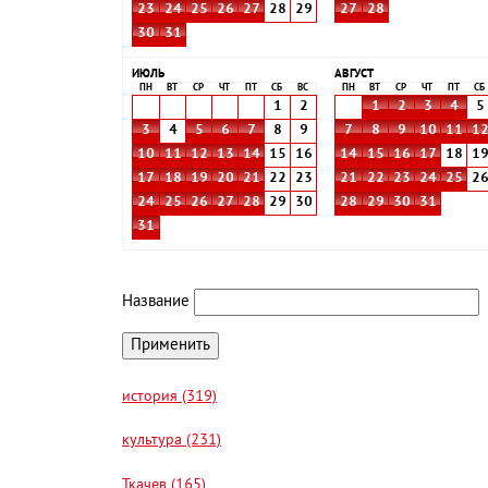
23
24
25
26
27
28
29
27
28
30
31
ИЮЛЬ
АВГУСТ
ПН
ВТ
СР
ЧТ
ПТ
СБ
ВС
ПН
ВТ
СР
ЧТ
ПТ
СБ
1
2
1
2
3
4
5
3
4
5
6
7
8
9
7
8
9
10
11
1
10
11
12
13
14
15
16
14
15
16
17
18
1
17
18
19
20
21
22
23
21
22
23
24
25
2
24
25
26
27
28
29
30
28
29
30
31
31
Название
история (319)
культура (231)
Ткачев (165)