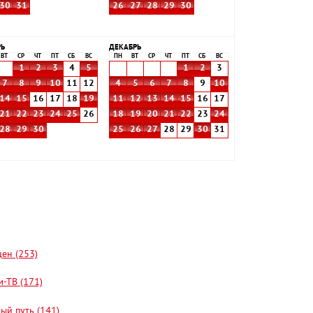
30
31
26
27
28
29
30
РЬ
ДЕКАБРЬ
ВТ
СР
ЧТ
ПТ
СБ
ВС
ПН
ВТ
СР
ЧТ
ПТ
СБ
ВС
1
2
3
4
5
1
2
3
7
8
9
10
11
12
4
5
6
7
8
9
10
14
15
16
17
18
19
11
12
13
14
15
16
17
21
22
23
24
25
26
18
19
20
21
22
23
24
28
29
30
25
26
27
28
29
30
31
цен (253)
-ТВ (171)
ый путь (141)