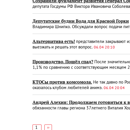
Сохранили фундамент развития Генерал Соб
депутата Госдумы РФ Виктора Ивановича Соболев
Депутатские будни Вода для Красной Горки
Владимира Шнипко. Обсуждали вопрос подачи пит
Альтернатива есть!
представители закрывают из
выезжать и решать этот вопрос.
06.04 20:10
Производство. Пошёл спад?
После значительно
1,1% по сравнению с соответствующим месяцем 
КТОСы против комсомола.
Не так давно по Ро
оказалось клубом любителей анимэ.
06.04 20:04
Андрей Алехин: Продолжаем готовиться к 
обязанности главы региона 37­летнего Виталия Хо
1
Следующая
››