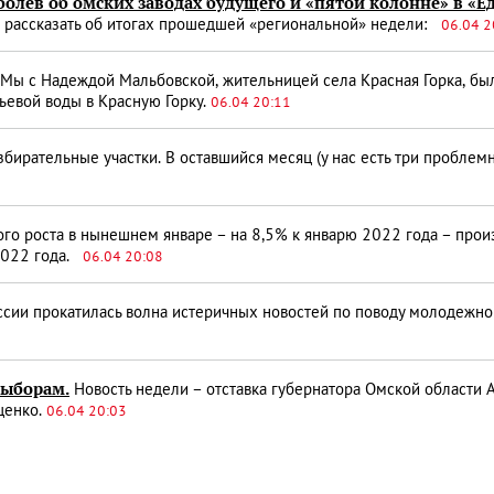
олев об омских заводах будущего и «пятой колонне» в «Е
а рассказать об итогах прошедшей «региональной» недели:
06.04 2
Мы с Надеждой Мальбовской, жительницей села Красная Горка, бы
ьевой воды в Красную Горку.
06.04 20:11
бирательные участки. В оставшийся месяц (у нас есть три проблем
го роста в нынешнем январе – на 8,5% к январю 2022 года – произ
2022 года.
06.04 20:08
ссии прокатилась волна истеричных новостей по поводу молодежно
выборам.
Новость недели – отставка губернатора Омской области
ценко.
06.04 20:03