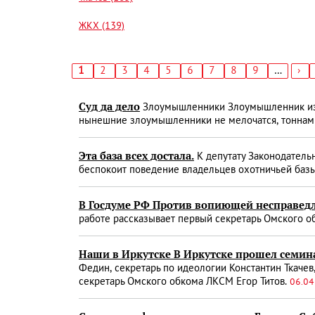
ЖКХ (139)
Текущая
1
Страница
2
Страница
3
Страница
4
Страница
5
Страница
6
Страница
7
Страница
8
Страница
9
…
Сл
›
страница
стр
Нумерация
страниц
Суд да дело
Злоумышленники Злоумышленник из од
нынешние злоумышленники не мелочатся, тоннам
Эта база всех достала.
К депутату Законодательн
беспокоит поведение владельцев охотничьей баз
В Госдуме РФ Против вопиющей несправедл
работе рассказывает первый секретарь Омского 
Наши в Иркутске В Иркутске прошел семин
Федин, секретарь по идеологии Константин Ткаче
секретарь Омского обкома ЛКСМ Егор Титов.
06.04