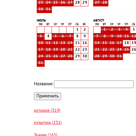
23
24
25
26
27
28
29
27
28
30
31
ИЮЛЬ
АВГУСТ
ПН
ВТ
СР
ЧТ
ПТ
СБ
ВС
ПН
ВТ
СР
ЧТ
ПТ
СБ
1
2
1
2
3
4
5
3
4
5
6
7
8
9
7
8
9
10
11
1
10
11
12
13
14
15
16
14
15
16
17
18
1
17
18
19
20
21
22
23
21
22
23
24
25
2
24
25
26
27
28
29
30
28
29
30
31
31
Название
история (319)
культура (231)
Ткачев (165)