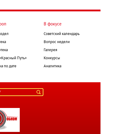
роп
В фокусе
аздел
Советский календарь
ека
Вопрос недели
тека
Галерея
 «Красный Путь»
Конкурсы
а по дате
Аналитика