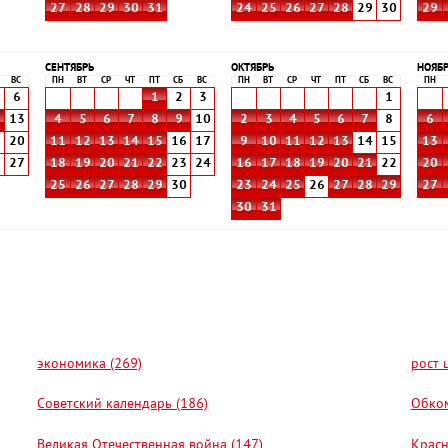
27
28
29
30
31
24
25
26
27
28
29
30
29
СЕНТЯБРЬ
ОКТЯБРЬ
НОЯБ
ВС
ПН
ВТ
СР
ЧТ
ПТ
СБ
ВС
ПН
ВТ
СР
ЧТ
ПТ
СБ
ВС
ПН
6
1
2
3
1
2
13
4
5
6
7
8
9
10
2
3
4
5
6
7
8
6
9
20
11
12
13
14
15
16
17
9
10
11
12
13
14
15
13
6
27
18
19
20
21
22
23
24
16
17
18
19
20
21
22
20
25
26
27
28
29
30
23
24
25
26
27
28
29
27
30
31
экономика (269)
рост 
Советский календарь (186)
Обком
Великая Отечественная война (147)
Красн