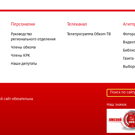
Персоналии
Телеканал
Агитп
Руководство
Телепрограмма Обком-ТВ
Фотор
регионального отделения
Видеот
Члены обкома
Библио
Члены КРК
Газета
Наши депутаты
Выборк
й сайт обязательна.
Наш значок