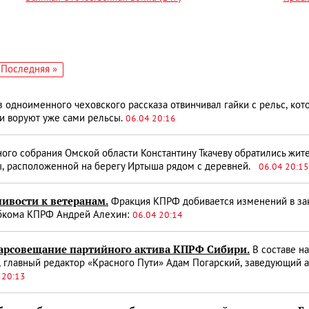
едующая
Последняя
Последняя »
аница
страница
ноименного чеховского рассказа отвинчивал гайки с рельс, кото
и воруют уже сами рельсы.
06.04 20:16
ого собрания Омской области Константину Ткачеву обратились жит
ы, расположенной на берегу Иртыша рядом с деревней.
06.04 20:15
ивости к ветеранам.
Фракция КПРФ добивается изменений в зако
обкома КПРФ Андрей Алехин:
06.04 20:14
ар­совещание партийного актива КПРФ Сибири.
В составе н
в, главный редактор «Красного Пути» Адам Погарский, заведующий
 20:13