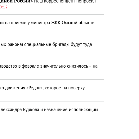
диной России»
Наш корреспондент попросил
0:12
ли на приеме у министра ЖКК Омской области
ных района) специальные бригады будут туда
водство в феврале значительно снизилось – на
го движения «Редан», которое на поверку
 Александра Буркова и назначение исполняющим