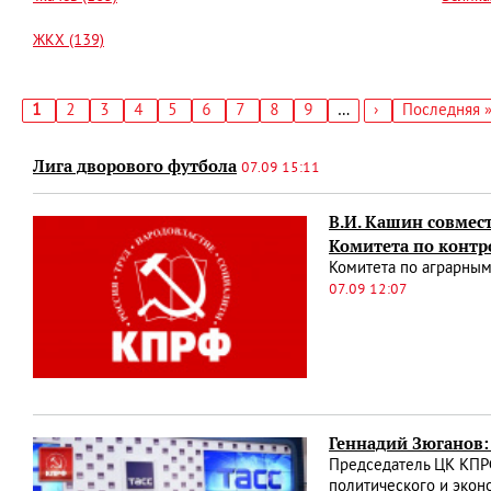
ЖКХ (139)
Текущая
1
Страница
2
Страница
3
Страница
4
Страница
5
Страница
6
Страница
7
Страница
8
Страница
9
…
Следующая
›
Последняя
Последняя 
страница
страница
страница
Нумерация
страниц
Лига дворового футбола
07.09 15:11
В.И. Кашин совмес
Комитета по контр
Комитета по аграрным
07.09 12:07
Геннадий Зюганов:
Председатель ЦК КПРФ
политического и экон