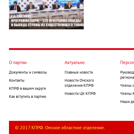
О партии
Актуально
Персо
Документы и символы
Главные новости
Руковод
региона
Контакты
Новости Омского
отделения КПРФ
Члены 
КПРФ в вашем округе
Новости ЦК КПРФ
Члены 
Как вступить в партию
Наши д
© 2017 КПРФ. Омское областное отделение.