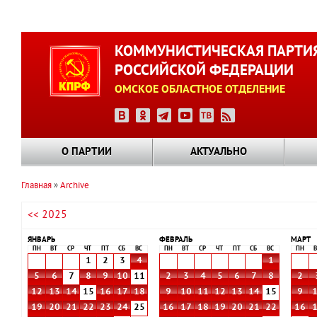
Перейти
к
КОММУНИСТИЧЕСКАЯ ПАРТИ
основному
РОССИЙСКОЙ ФЕДЕРАЦИИ
содержанию
ОМСКОЕ ОБЛАСТНОЕ ОТДЕЛЕНИЕ
О ПАРТИИ
АКТУАЛЬНО
Главная
Archive
Строка
<< 2025
навигации
ЯНВАРЬ
ФЕВРАЛЬ
МАРТ
ПН
ВТ
СР
ЧТ
ПТ
СБ
ВС
ПН
ВТ
СР
ЧТ
ПТ
СБ
ВС
ПН
В
1
2
3
4
1
5
6
7
8
9
10
11
2
3
4
5
6
7
8
2
12
13
14
15
16
17
18
9
10
11
12
13
14
15
9
19
20
21
22
23
24
25
16
17
18
19
20
21
22
16