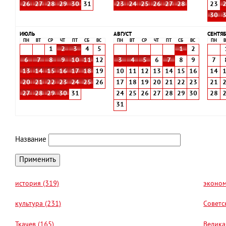
26
27
28
29
30
31
23
24
25
26
27
28
23
30
ИЮЛЬ
АВГУСТ
СЕНТЯБ
ПН
ВТ
СР
ЧТ
ПТ
СБ
ВС
ПН
ВТ
СР
ЧТ
ПТ
СБ
ВС
ПН
В
1
2
3
4
5
1
2
6
7
8
9
10
11
12
3
4
5
6
7
8
9
7
13
14
15
16
17
18
19
10
11
12
13
14
15
16
14
20
21
22
23
24
25
26
17
18
19
20
21
22
23
21
27
28
29
30
31
24
25
26
27
28
29
30
28
31
Название
история (319)
эконом
культура (231)
Советс
Ткачев (165)
Велика