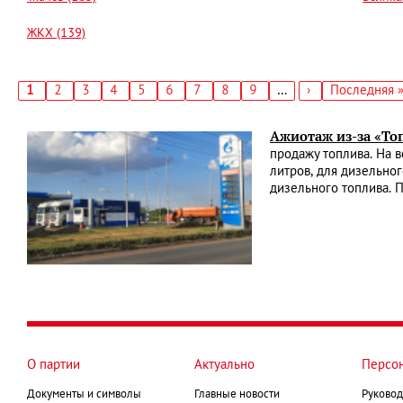
ЖКХ (139)
Текущая
1
Страница
2
Страница
3
Страница
4
Страница
5
Страница
6
Страница
7
Страница
8
Страница
9
…
Следующая
›
Последняя
Последняя 
страница
страница
страница
Нумерация
страниц
Ажиотаж из-за «То
продажу топлива. На 
литров, для дизельно
дизельного топлива. 
О партии
Актуально
Персо
Документы и символы
Главные новости
Руковод