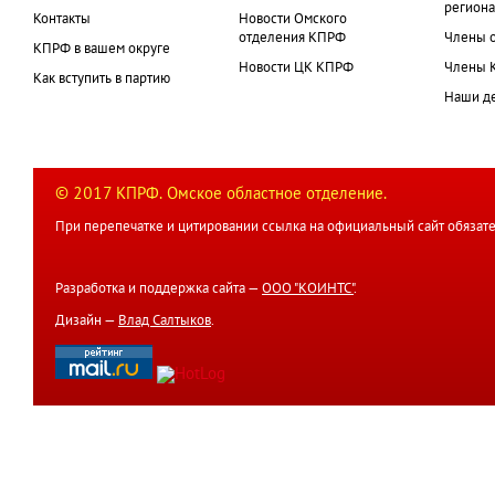
региона
Контакты
Новости Омского
отделения КПРФ
Члены 
КПРФ в вашем округе
Новости ЦК КПРФ
Члены 
Как вступить в партию
Наши д
© 2017 КПРФ. Омское областное отделение.
При перепечатке и цитировании ссылка на официальный сайт обязате
Разработка и поддержка сайта —
ООО "КОИНТС"
.
Дизайн —
Влад Салтыков
.