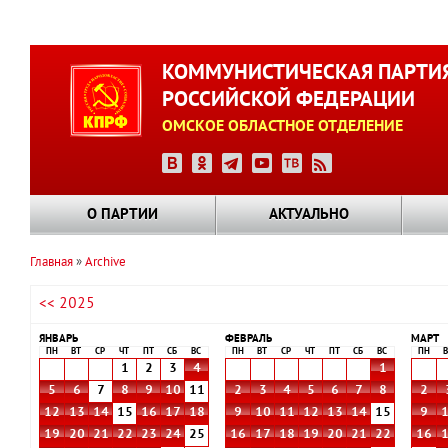
Перейти
к
КОММУНИСТИЧЕСКАЯ ПАРТИ
основному
РОССИЙСКОЙ ФЕДЕРАЦИИ
содержанию
ОМСКОЕ ОБЛАСТНОЕ ОТДЕЛЕНИЕ
О ПАРТИИ
АКТУАЛЬНО
Главная
Archive
Строка
<< 2025
навигации
ЯНВАРЬ
ФЕВРАЛЬ
МАРТ
ПН
ВТ
СР
ЧТ
ПТ
СБ
ВС
ПН
ВТ
СР
ЧТ
ПТ
СБ
ВС
ПН
В
1
2
3
4
1
5
6
7
8
9
10
11
2
3
4
5
6
7
8
2
12
13
14
15
16
17
18
9
10
11
12
13
14
15
9
19
20
21
22
23
24
25
16
17
18
19
20
21
22
16