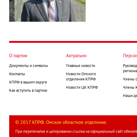
О партии
Актуально
Персо
Документы и символы
Главные новости
Руковод
региона
Контакты
Новости Омского
отделения КПРФ
Члены 
КПРФ в вашем округе
Новости ЦК КПРФ
Члены 
Как вступить в партию
Наши д
© 2017 КПРФ. Омское областное отделение.
При перепечатке и цитировании ссылка на официальный сайт обязате