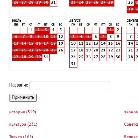
26
27
28
29
30
31
23
24
25
26
27
28
23
30
ИЮЛЬ
АВГУСТ
СЕНТЯБ
ПН
ВТ
СР
ЧТ
ПТ
СБ
ВС
ПН
ВТ
СР
ЧТ
ПТ
СБ
ВС
ПН
В
1
2
3
4
5
1
2
6
7
8
9
10
11
12
3
4
5
6
7
8
9
7
13
14
15
16
17
18
19
10
11
12
13
14
15
16
14
20
21
22
23
24
25
26
17
18
19
20
21
22
23
21
27
28
29
30
31
24
25
26
27
28
29
30
28
31
Название
история (319)
эконом
культура (231)
Советс
Ткачев (165)
Велика