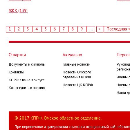
ЖКХ (139)
Текущая
1
Страница
2
Страница
3
Страница
4
Страница
5
Страница
6
Страница
7
Страница
8
Страница
9
…
Следующая
›
Последняя
Последняя 
страница
страница
страница
Нумерация
страниц
О партии
Актуально
Персо
Документы и символы
Главные новости
Руковод
региона
Контакты
Новости Омского
отделения КПРФ
Члены 
КПРФ в вашем округе
Новости ЦК КПРФ
Члены 
Как вступить в партию
Наши д
© 2017 КПРФ. Омское областное отделение.
При перепечатке и цитировании ссылка на официальный сайт обязате