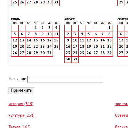
25
26
27
28
29
30
31
29
ИЮЛЬ
АВГУСТ
СЕНТЯБ
ПН
ВТ
СР
ЧТ
ПТ
СБ
ВС
ПН
ВТ
СР
ЧТ
ПТ
СБ
ВС
ПН
В
1
2
3
4
1
5
6
7
8
9
10
11
2
3
4
5
6
7
8
6
12
13
14
15
16
17
18
9
10
11
12
13
14
15
13
19
20
21
22
23
24
25
16
17
18
19
20
21
22
20
26
27
28
29
30
31
23
24
25
26
27
28
29
27
30
31
Название
история (319)
эконом
культура (231)
Советс
Ткачев (165)
Велика