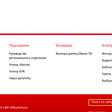
Персоналии
Телеканал
Агитп
Руководство
Телепрограмма Обком-ТВ
Фотор
регионального отделения
Видеот
Члены обкома
Библио
Члены КРК
Газета
Наши депутаты
Выборк
й сайт обязательна.