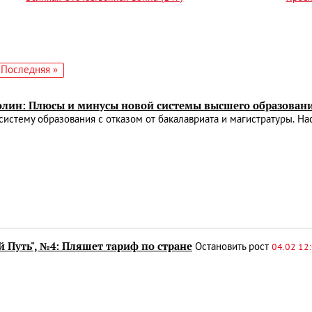
едующая
Последняя
Последняя »
аница
страница
олин: Плюсы и минусы новой системы высшего образован
систему образования с отказом от бакалавриата и магистратуры. На
 Путь", №4: Пляшет тариф по стране
Остановить рост
04.02 12