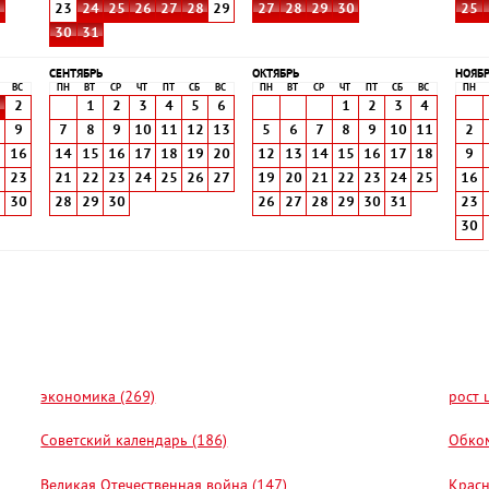
8
23
24
25
26
27
28
29
27
28
29
30
25
30
31
СЕНТЯБРЬ
ОКТЯБРЬ
НОЯБ
ВС
ПН
ВТ
СР
ЧТ
ПТ
СБ
ВС
ПН
ВТ
СР
ЧТ
ПТ
СБ
ВС
ПН
2
1
2
3
4
5
6
1
2
3
4
9
7
8
9
10
11
12
13
5
6
7
8
9
10
11
2
5
16
14
15
16
17
18
19
20
12
13
14
15
16
17
18
9
2
23
21
22
23
24
25
26
27
19
20
21
22
23
24
25
16
9
30
28
29
30
26
27
28
29
30
31
23
30
экономика (269)
рост 
Советский календарь (186)
Обком
Великая Отечественная война (147)
Красн