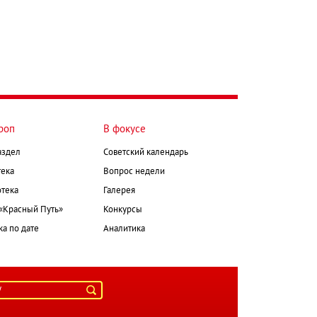
роп
В фокусе
аздел
Советский календарь
ека
Вопрос недели
тека
Галерея
 «Красный Путь»
Конкурсы
а по дате
Аналитика