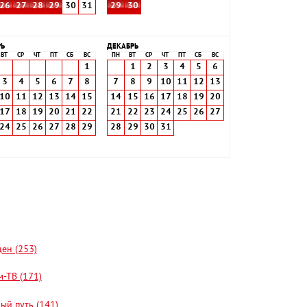
26
27
28
29
30
31
29
30
РЬ
ДЕКАБРЬ
ВТ
СР
ЧТ
ПТ
СБ
ВС
ПН
ВТ
СР
ЧТ
ПТ
СБ
ВС
1
1
2
3
4
5
6
3
4
5
6
7
8
7
8
9
10
11
12
13
10
11
12
13
14
15
14
15
16
17
18
19
20
17
18
19
20
21
22
21
22
23
24
25
26
27
24
25
26
27
28
29
28
29
30
31
цен (253)
-ТВ (171)
ый путь (141)