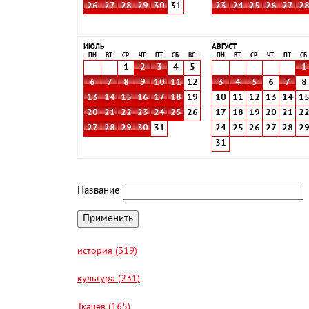
26
27
28
29
30
31
23
24
25
26
27
2
ИЮЛЬ
АВГУСТ
ПН
ВТ
СР
ЧТ
ПТ
СБ
ВС
ПН
ВТ
СР
ЧТ
ПТ
СБ
1
2
3
4
5
1
6
7
8
9
10
11
12
3
4
5
6
7
8
13
14
15
16
17
18
19
10
11
12
13
14
1
20
21
22
23
24
25
26
17
18
19
20
21
2
27
28
29
30
31
24
25
26
27
28
2
31
Название
история (319)
культура (231)
Ткачев (165)