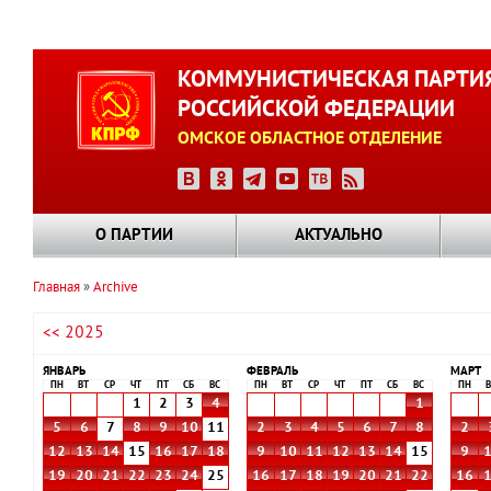
Перейти
к
КОММУНИСТИЧЕСКАЯ ПАРТИ
основному
РОССИЙСКОЙ ФЕДЕРАЦИИ
содержанию
ОМСКОЕ ОБЛАСТНОЕ ОТДЕЛЕНИЕ
О ПАРТИИ
АКТУАЛЬНО
Главная
Archive
Строка
<< 2025
навигации
ЯНВАРЬ
ФЕВРАЛЬ
МАРТ
ПН
ВТ
СР
ЧТ
ПТ
СБ
ВС
ПН
ВТ
СР
ЧТ
ПТ
СБ
ВС
ПН
В
1
2
3
4
1
5
6
7
8
9
10
11
2
3
4
5
6
7
8
2
12
13
14
15
16
17
18
9
10
11
12
13
14
15
9
19
20
21
22
23
24
25
16
17
18
19
20
21
22
16