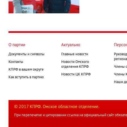
О партии
Актуально
Персо
Документы и символы
Главные новости
Руковод
региона
Контакты
Новости Омского
отделения КПРФ
Члены 
КПРФ в вашем округе
Новости ЦК КПРФ
Члены 
Как вступить в партию
Наши д
© 2017 КПРФ. Омское областное отделение.
При перепечатке и цитировании ссылка на официальный сайт обязате