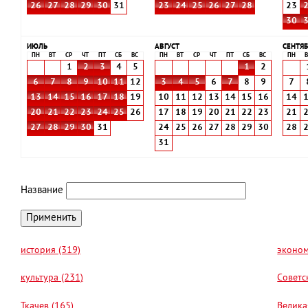
26
27
28
29
30
31
23
24
25
26
27
28
23
30
ИЮЛЬ
АВГУСТ
СЕНТЯБ
ПН
ВТ
СР
ЧТ
ПТ
СБ
ВС
ПН
ВТ
СР
ЧТ
ПТ
СБ
ВС
ПН
В
1
2
3
4
5
1
2
6
7
8
9
10
11
12
3
4
5
6
7
8
9
7
13
14
15
16
17
18
19
10
11
12
13
14
15
16
14
20
21
22
23
24
25
26
17
18
19
20
21
22
23
21
27
28
29
30
31
24
25
26
27
28
29
30
28
31
Название
история (319)
эконом
культура (231)
Советс
Ткачев (165)
Велика