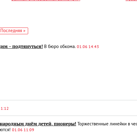
едующая
Последняя
Последняя »
аница
страница
им – подтянуться!
В бюро обкома.
01.06 14:43
11:12
народным днём детей, пионеры!
Торжественные линейки в че
ются!
01.06 11:09