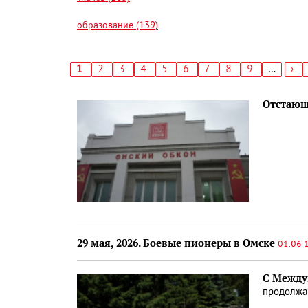
образование (139)
Текущая
1
Страница
2
Страница
3
Страница
4
Страница
5
Страница
6
Страница
7
Страница
8
Страница
9
…
Сл
›
страница
стр
Нумерация
страниц
Отстающ
29 мая, 2026. Боевые пионеры в Омске
01.06 
С Между
продолжа