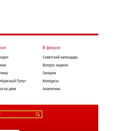
роп
В фокусе
аздел
Советский календарь
ека
Вопрос недели
тека
Галерея
 «Красный Путь»
Конкурсы
а по дате
Аналитика