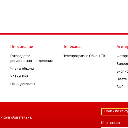
Персоналии
Телеканал
Агитп
Руководство
Телепрограмма Обком-ТВ
Фотор
регионального отделения
Видеот
Члены обкома
Библио
Члены КРК
Газета
Наши депутаты
Выборк
й сайт обязательна.
Наш значок