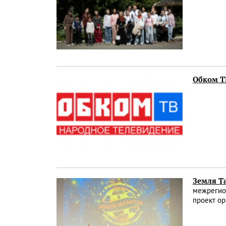
Обком ТВ
Земля Та
межрегио
проект ор