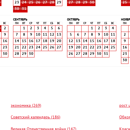
8
23
24
25
26
27
28
29
27
28
29
30
25
30
31
СЕНТЯБРЬ
ОКТЯБРЬ
НОЯБ
ВС
ПН
ВТ
СР
ЧТ
ПТ
СБ
ВС
ПН
ВТ
СР
ЧТ
ПТ
СБ
ВС
ПН
2
1
2
3
4
5
6
1
2
3
4
9
7
8
9
10
11
12
13
5
6
7
8
9
10
11
2
5
16
14
15
16
17
18
19
20
12
13
14
15
16
17
18
9
2
23
21
22
23
24
25
26
27
19
20
21
22
23
24
25
16
9
30
28
29
30
26
27
28
29
30
31
23
30
экономика (269)
рост 
Советский календарь (186)
Обком
Великая Отечественная война (147)
Красн