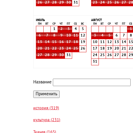
26
27
28
29
30
31
23
24
25
26
27
2
ИЮЛЬ
АВГУСТ
ПН
ВТ
СР
ЧТ
ПТ
СБ
ВС
ПН
ВТ
СР
ЧТ
ПТ
СБ
1
2
3
4
5
1
6
7
8
9
10
11
12
3
4
5
6
7
8
13
14
15
16
17
18
19
10
11
12
13
14
1
20
21
22
23
24
25
26
17
18
19
20
21
2
27
28
29
30
31
24
25
26
27
28
2
31
Название
история (319)
культура (231)
Ткачев (165)