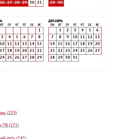
26
27
28
29
30
31
29
30
РЬ
ДЕКАБРЬ
ВТ
СР
ЧТ
ПТ
СБ
ВС
ПН
ВТ
СР
ЧТ
ПТ
СБ
ВС
1
1
2
3
4
5
6
3
4
5
6
7
8
7
8
9
10
11
12
13
10
11
12
13
14
15
14
15
16
17
18
19
20
17
18
19
20
21
22
21
22
23
24
25
26
27
24
25
26
27
28
29
28
29
30
31
цен (253)
-ТВ (171)
ый путь (141)