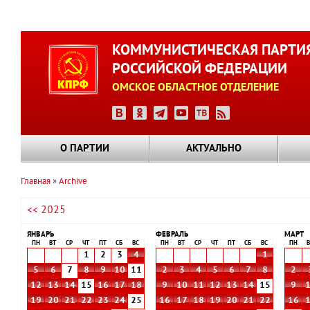
Перейти
к
КОММУНИСТИЧЕСКАЯ ПАРТИ
основному
РОССИЙСКОЙ ФЕДЕРАЦИИ
содержанию
ОМСКОЕ ОБЛАСТНОЕ ОТДЕЛЕНИЕ
О ПАРТИИ
АКТУАЛЬНО
Главная
Archive
Строка
<< 2025
навигации
ЯНВАРЬ
ФЕВРАЛЬ
МАРТ
ПН
ВТ
СР
ЧТ
ПТ
СБ
ВС
ПН
ВТ
СР
ЧТ
ПТ
СБ
ВС
ПН
В
1
2
3
4
1
5
6
7
8
9
10
11
2
3
4
5
6
7
8
2
12
13
14
15
16
17
18
9
10
11
12
13
14
15
9
19
20
21
22
23
24
25
16
17
18
19
20
21
22
16