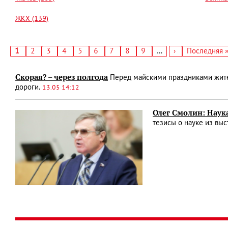
ЖКХ (139)
Текущая
1
Страница
2
Страница
3
Страница
4
Страница
5
Страница
6
Страница
7
Страница
8
Страница
9
…
Следующая
›
Последняя
Последняя 
страница
страница
страница
Нумерация
страниц
Скорая? – через полгода
Перед майскими праздниками жител
дороги.
13.05 14:12
Олег Смолин: Наука
тезисы о науке из вы