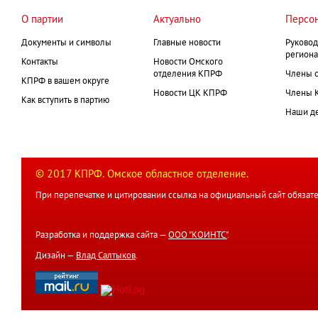
О партии
Актуально
Персо
Документы и символы
Главные новости
Руковод
региона
Контакты
Новости Омского
отделения КПРФ
Члены 
КПРФ в вашем округе
Новости ЦК КПРФ
Члены 
Как вступить в партию
Наши д
© 2017 КПРФ. Омское областное отделение.
При перепечатке и цитировании ссылка на официальный сайт обязате
Разработка и поддержка сайта —
ООО "КОИНТС"
.
Дизайн —
Влад Салтыков
.