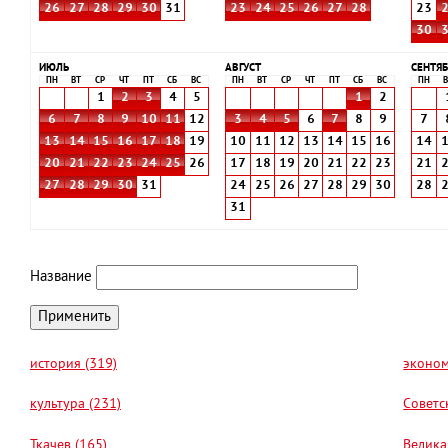
26
27
28
29
30
31
23
24
25
26
27
28
23
30
ИЮЛЬ
АВГУСТ
СЕНТЯБ
ПН
ВТ
СР
ЧТ
ПТ
СБ
ВС
ПН
ВТ
СР
ЧТ
ПТ
СБ
ВС
ПН
В
1
2
3
4
5
1
2
6
7
8
9
10
11
12
3
4
5
6
7
8
9
7
13
14
15
16
17
18
19
10
11
12
13
14
15
16
14
20
21
22
23
24
25
26
17
18
19
20
21
22
23
21
27
28
29
30
31
24
25
26
27
28
29
30
28
31
Название
история (319)
эконом
культура (231)
Советс
Ткачев (165)
Велика