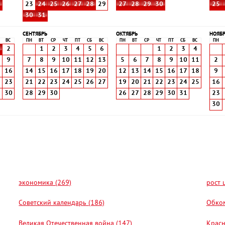
8
23
24
25
26
27
28
29
27
28
29
30
25
30
31
СЕНТЯБРЬ
ОКТЯБРЬ
НОЯБ
ВС
ПН
ВТ
СР
ЧТ
ПТ
СБ
ВС
ПН
ВТ
СР
ЧТ
ПТ
СБ
ВС
ПН
2
1
2
3
4
5
6
1
2
3
4
9
7
8
9
10
11
12
13
5
6
7
8
9
10
11
2
5
16
14
15
16
17
18
19
20
12
13
14
15
16
17
18
9
2
23
21
22
23
24
25
26
27
19
20
21
22
23
24
25
16
9
30
28
29
30
26
27
28
29
30
31
23
30
экономика (269)
рост 
Советский календарь (186)
Обком
Великая Отечественная война (147)
Красн