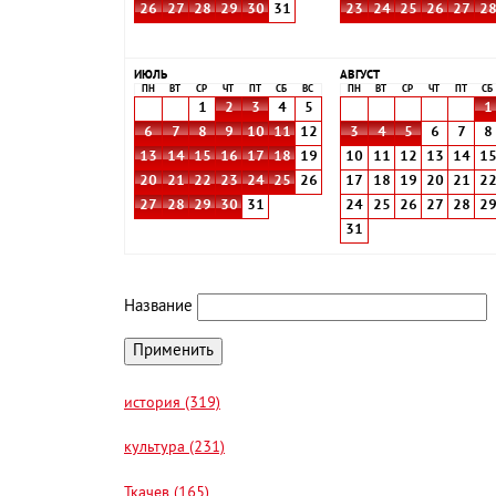
26
27
28
29
30
31
23
24
25
26
27
2
ИЮЛЬ
АВГУСТ
ПН
ВТ
СР
ЧТ
ПТ
СБ
ВС
ПН
ВТ
СР
ЧТ
ПТ
СБ
1
2
3
4
5
1
6
7
8
9
10
11
12
3
4
5
6
7
8
13
14
15
16
17
18
19
10
11
12
13
14
1
20
21
22
23
24
25
26
17
18
19
20
21
2
27
28
29
30
31
24
25
26
27
28
2
31
Название
история (319)
культура (231)
Ткачев (165)