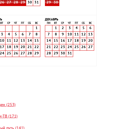
26
27
28
29
30
31
29
30
РЬ
ДЕКАБРЬ
ВТ
СР
ЧТ
ПТ
СБ
ВС
ПН
ВТ
СР
ЧТ
ПТ
СБ
ВС
1
1
2
3
4
5
6
3
4
5
6
7
8
7
8
9
10
11
12
13
10
11
12
13
14
15
14
15
16
17
18
19
20
17
18
19
20
21
22
21
22
23
24
25
26
27
24
25
26
27
28
29
28
29
30
31
цен (253)
-ТВ (171)
ый путь (141)