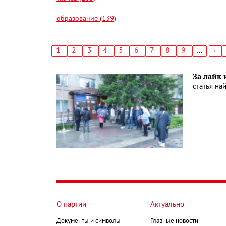
образование (139)
Текущая
1
Страница
2
Страница
3
Страница
4
Страница
5
Страница
6
Страница
7
Страница
8
Страница
9
…
Сл
›
страница
стр
Нумерация
страниц
За лайк 
статья на
О партии
Актуально
Документы и символы
Главные новости