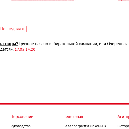
едующая
Последняя
Последняя »
аница
страница
на нары?
Грязное начало избирательной кампании, или Очередная 
йдётся».
17.05 14:20
Персоналии
Телеканал
Агитп
Руководство
Телепрограмма Обком-ТВ
Фотор