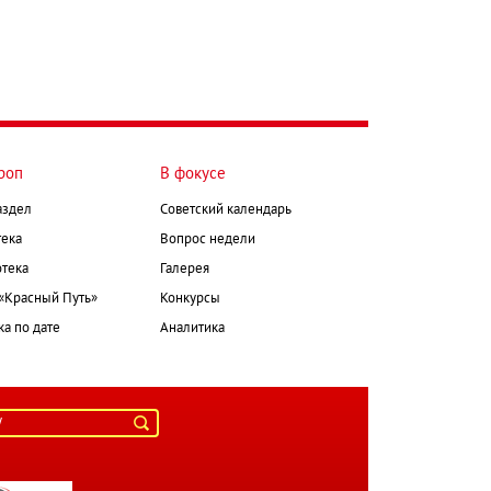
роп
В фокусе
аздел
Советский календарь
ека
Вопрос недели
тека
Галерея
 «Красный Путь»
Конкурсы
а по дате
Аналитика