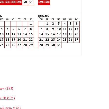
26
27
28
29
30
31
29
30
РЬ
ДЕКАБРЬ
ВТ
СР
ЧТ
ПТ
СБ
ВС
ПН
ВТ
СР
ЧТ
ПТ
СБ
ВС
1
1
2
3
4
5
6
3
4
5
6
7
8
7
8
9
10
11
12
13
10
11
12
13
14
15
14
15
16
17
18
19
20
17
18
19
20
21
22
21
22
23
24
25
26
27
24
25
26
27
28
29
28
29
30
31
цен (253)
-ТВ (171)
ый путь (141)