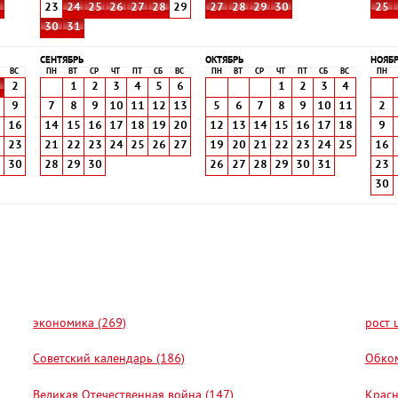
8
23
24
25
26
27
28
29
27
28
29
30
25
30
31
СЕНТЯБРЬ
ОКТЯБРЬ
НОЯБ
ВС
ПН
ВТ
СР
ЧТ
ПТ
СБ
ВС
ПН
ВТ
СР
ЧТ
ПТ
СБ
ВС
ПН
2
1
2
3
4
5
6
1
2
3
4
9
7
8
9
10
11
12
13
5
6
7
8
9
10
11
2
5
16
14
15
16
17
18
19
20
12
13
14
15
16
17
18
9
2
23
21
22
23
24
25
26
27
19
20
21
22
23
24
25
16
9
30
28
29
30
26
27
28
29
30
31
23
30
экономика (269)
рост 
Советский календарь (186)
Обком
Великая Отечественная война (147)
Красн