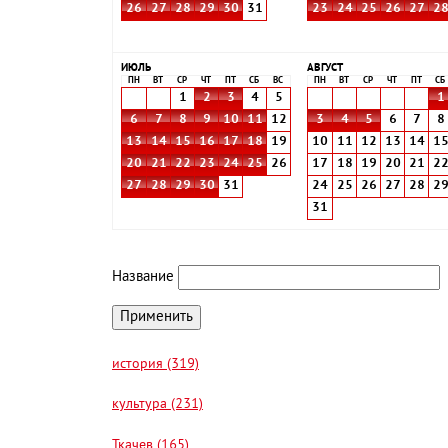
26
27
28
29
30
31
23
24
25
26
27
2
ИЮЛЬ
АВГУСТ
ПН
ВТ
СР
ЧТ
ПТ
СБ
ВС
ПН
ВТ
СР
ЧТ
ПТ
СБ
1
2
3
4
5
1
6
7
8
9
10
11
12
3
4
5
6
7
8
13
14
15
16
17
18
19
10
11
12
13
14
1
20
21
22
23
24
25
26
17
18
19
20
21
2
27
28
29
30
31
24
25
26
27
28
2
31
Название
история (319)
культура (231)
Ткачев (165)