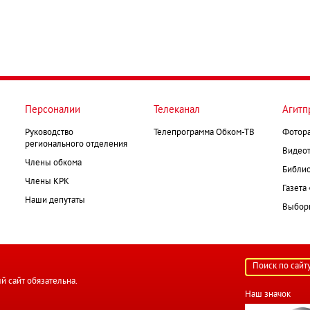
Персоналии
Телеканал
Агитп
Руководство
Телепрограмма Обком-ТВ
Фотор
регионального отделения
Видеот
Члены обкома
Библио
Члены КРК
Газета
Наши депутаты
Выборк
й сайт обязательна.
Наш значок