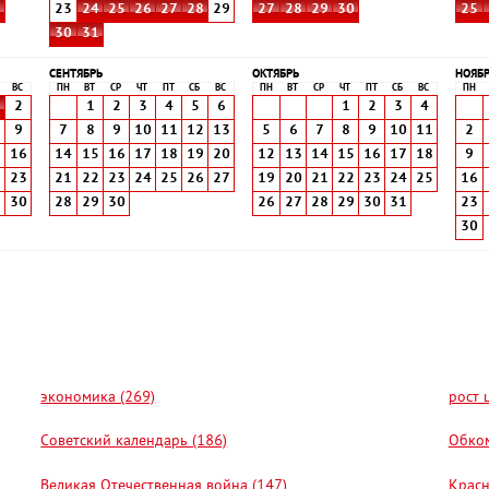
8
23
24
25
26
27
28
29
27
28
29
30
25
30
31
СЕНТЯБРЬ
ОКТЯБРЬ
НОЯБ
ВС
ПН
ВТ
СР
ЧТ
ПТ
СБ
ВС
ПН
ВТ
СР
ЧТ
ПТ
СБ
ВС
ПН
2
1
2
3
4
5
6
1
2
3
4
9
7
8
9
10
11
12
13
5
6
7
8
9
10
11
2
5
16
14
15
16
17
18
19
20
12
13
14
15
16
17
18
9
2
23
21
22
23
24
25
26
27
19
20
21
22
23
24
25
16
9
30
28
29
30
26
27
28
29
30
31
23
30
экономика (269)
рост 
Советский календарь (186)
Обком
Великая Отечественная война (147)
Красн