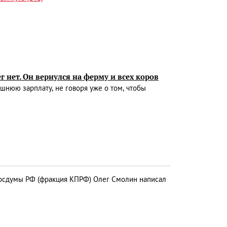
г нет. Он вернулся на ферму и всех коров
шнюю зарплату, не говоря уже о том, чтобы
осдумы РФ (фракция КПРФ) Олег Смолин написал