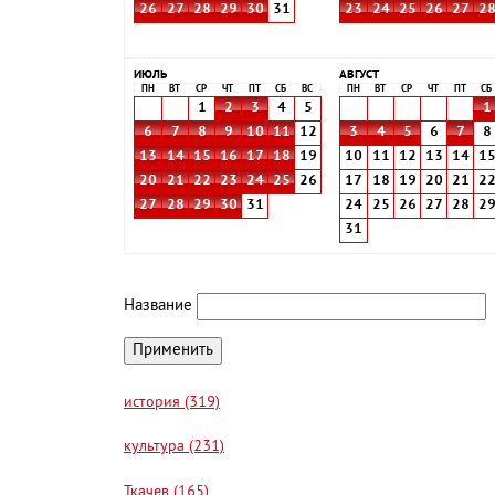
26
27
28
29
30
31
23
24
25
26
27
2
ИЮЛЬ
АВГУСТ
ПН
ВТ
СР
ЧТ
ПТ
СБ
ВС
ПН
ВТ
СР
ЧТ
ПТ
СБ
1
2
3
4
5
1
6
7
8
9
10
11
12
3
4
5
6
7
8
13
14
15
16
17
18
19
10
11
12
13
14
1
20
21
22
23
24
25
26
17
18
19
20
21
2
27
28
29
30
31
24
25
26
27
28
2
31
Название
история (319)
культура (231)
Ткачев (165)