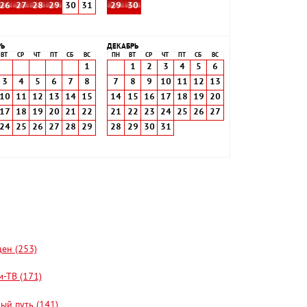
26
27
28
29
30
31
29
30
РЬ
ДЕКАБРЬ
ВТ
СР
ЧТ
ПТ
СБ
ВС
ПН
ВТ
СР
ЧТ
ПТ
СБ
ВС
1
1
2
3
4
5
6
3
4
5
6
7
8
7
8
9
10
11
12
13
10
11
12
13
14
15
14
15
16
17
18
19
20
17
18
19
20
21
22
21
22
23
24
25
26
27
24
25
26
27
28
29
28
29
30
31
цен (253)
-ТВ (171)
ый путь (141)