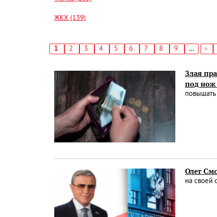
ЖКХ (139)
Текущая
1
Страница
2
Страница
3
Страница
4
Страница
5
Страница
6
Страница
7
Страница
8
Страница
9
…
Сл
›
страница
стр
Нумерация
страниц
Злая пра
под нож
повышать
Олег Смо
на своей 