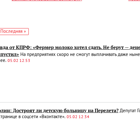
едующая
Последняя
Последняя »
аница
страница
вда от КПРФ: «Фермер молоко хотел сдать. Не берут — дене
 пустил»
На предприятиях скоро не смогут выплачивать даже ныне
 ее.
05.02 12:53
лин: Достроят ли детскую больницу на Перелета?
Депутат Г
странице в соцсети «Вконтакте».
05.02 12:34