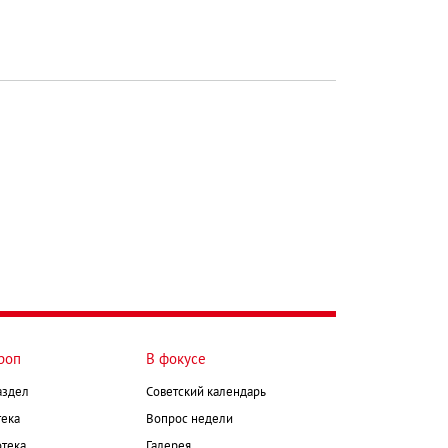
роп
В фокусе
аздел
Советский календарь
ека
Вопрос недели
тека
Галерея