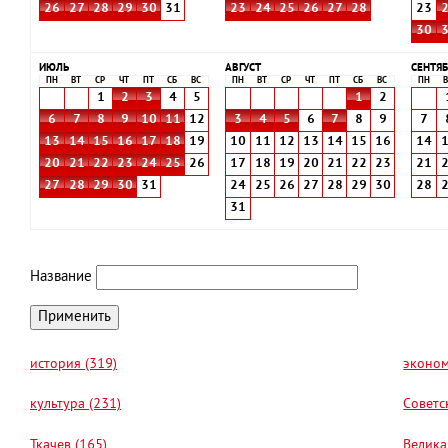
26
27
28
29
30
31
23
24
25
26
27
28
23
30
ИЮЛЬ
АВГУСТ
СЕНТЯБ
ПН
ВТ
СР
ЧТ
ПТ
СБ
ВС
ПН
ВТ
СР
ЧТ
ПТ
СБ
ВС
ПН
В
1
2
3
4
5
1
2
6
7
8
9
10
11
12
3
4
5
6
7
8
9
7
13
14
15
16
17
18
19
10
11
12
13
14
15
16
14
20
21
22
23
24
25
26
17
18
19
20
21
22
23
21
27
28
29
30
31
24
25
26
27
28
29
30
28
31
Название
история (319)
эконом
культура (231)
Советс
Ткачев (165)
Велика