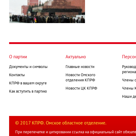
О партии
Актуально
Персо
Документы и символы
Главные новости
Руковод
региона
Контакты
Новости Омского
отделения КПРФ
Члены 
КПРФ в вашем округе
Новости ЦК КПРФ
Члены 
Как вступить в партию
Наши д
© 2017 КПРФ. Омское областное отделение.
При перепечатке и цитировании ссылка на официальный сайт обязате