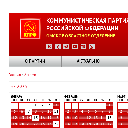
Перейти
к
КОММУНИСТИЧЕСКАЯ ПАРТИ
основному
РОССИЙСКОЙ ФЕДЕРАЦИИ
содержанию
ОМСКОЕ ОБЛАСТНОЕ ОТДЕЛЕНИЕ
О ПАРТИИ
АКТУАЛЬНО
Главная
Archive
Строка
<< 2025
навигации
ЯНВАРЬ
ФЕВРАЛЬ
МАРТ
ПН
ВТ
СР
ЧТ
ПТ
СБ
ВС
ПН
ВТ
СР
ЧТ
ПТ
СБ
ВС
ПН
В
1
2
3
4
1
5
6
7
8
9
10
11
2
3
4
5
6
7
8
2
12
13
14
15
16
17
18
9
10
11
12
13
14
15
9
19
20
21
22
23
24
25
16
17
18
19
20
21
22
16