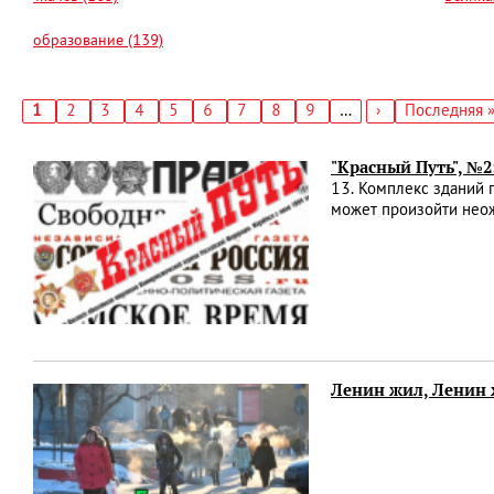
образование (139)
Текущая
1
Страница
2
Страница
3
Страница
4
Страница
5
Страница
6
Страница
7
Страница
8
Страница
9
…
Следующая
›
Последняя
Последняя 
страница
страница
страница
Нумерация
страниц
"Красный Путь", №2
13. Комплекс зданий 
может произойти нео
Ленин жил, Ленин 