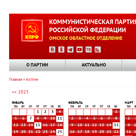
Перейти
к
КОММУНИСТИЧЕСКАЯ ПАРТИ
основному
РОССИЙСКОЙ ФЕДЕРАЦИИ
содержанию
ОМСКОЕ ОБЛАСТНОЕ ОТДЕЛЕНИЕ
О ПАРТИИ
АКТУАЛЬНО
Главная
Archive
Строка
<< 2025
навигации
ЯНВАРЬ
ФЕВРАЛЬ
МАРТ
ПН
ВТ
СР
ЧТ
ПТ
СБ
ВС
ПН
ВТ
СР
ЧТ
ПТ
СБ
ВС
ПН
В
1
2
3
4
1
5
6
7
8
9
10
11
2
3
4
5
6
7
8
2
12
13
14
15
16
17
18
9
10
11
12
13
14
15
9
19
20
21
22
23
24
25
16
17
18
19
20
21
22
16