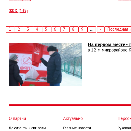
ЖКХ (139)
Текущая
1
Страница
2
Страница
3
Страница
4
Страница
5
Страница
6
Страница
7
Страница
8
Страница
9
…
Следующая
›
Последняя
Последняя 
страница
страница
страница
Нумерация
страниц
На первом месте -
в 12-м микрорайоне К
О партии
Актуально
Персо
Документы и символы
Главные новости
Руковод