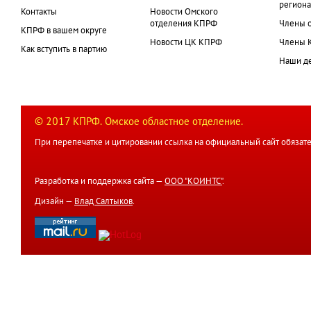
региона
Контакты
Новости Омского
отделения КПРФ
Члены 
КПРФ в вашем округе
Новости ЦК КПРФ
Члены 
Как вступить в партию
Наши д
© 2017 КПРФ. Омское областное отделение.
При перепечатке и цитировании ссылка на официальный сайт обязате
Разработка и поддержка сайта —
ООО "КОИНТС"
.
Дизайн —
Влад Салтыков
.