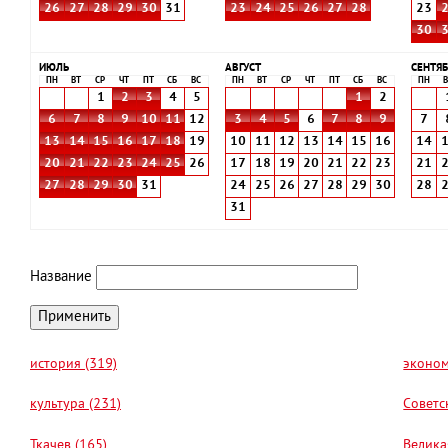
26
27
28
29
30
31
23
24
25
26
27
28
23
30
ИЮЛЬ
АВГУСТ
СЕНТЯБ
ПН
ВТ
СР
ЧТ
ПТ
СБ
ВС
ПН
ВТ
СР
ЧТ
ПТ
СБ
ВС
ПН
В
1
2
3
4
5
1
2
6
7
8
9
10
11
12
3
4
5
6
7
8
9
7
13
14
15
16
17
18
19
10
11
12
13
14
15
16
14
20
21
22
23
24
25
26
17
18
19
20
21
22
23
21
27
28
29
30
31
24
25
26
27
28
29
30
28
31
Название
история (319)
эконом
культура (231)
Советс
Ткачев (165)
Велика