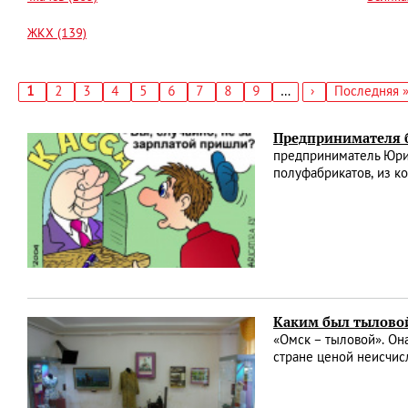
ЖКХ (139)
Текущая
1
Страница
2
Страница
3
Страница
4
Страница
5
Страница
6
Страница
7
Страница
8
Страница
9
…
Следующая
›
Последняя
Последняя 
страница
страница
страница
Нумерация
страниц
Предпринимателя б
предприниматель Юрий
полуфабрикатов, из к
Каким был тылово
«Омск – тыловой». Он
стране ценой неисчис