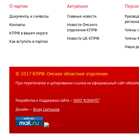
О партии
Актуально
Персо
Документы и символы
Главные новости
Руковод
региона
Контакты
Новости Омского
отделения КПРФ
Члены 
КПРФ в вашем округе
Новости ЦК КПРФ
Члены 
Как вступить в партию
Наши д
© 2017 КПРФ. Омское областное отделение.
При перепечатке и цитировании ссылка на официальный сайт обязате
Разработка и поддержка сайта —
ООО "КОИНТС"
.
Дизайн —
Влад Салтыков
.