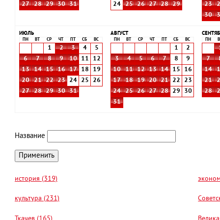
27
28
29
30
31
24
25
26
27
28
29
23
30
ИЮЛЬ
АВГУСТ
СЕНТЯБ
ПН
ВТ
СР
ЧТ
ПТ
СБ
ВС
ПН
ВТ
СР
ЧТ
ПТ
СБ
ВС
ПН
В
1
2
3
4
5
1
2
6
7
8
9
10
11
12
3
4
5
6
7
8
9
7
13
14
15
16
17
18
19
10
11
12
13
14
15
16
14
20
21
22
23
24
25
26
17
18
19
20
21
22
23
21
27
28
29
30
31
24
25
26
27
28
29
30
28
31
Название
история (319)
эконом
культура (231)
Советс
Ткачев (165)
Велика