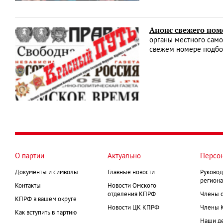
Анонс свежего ном
органы местного само
свежем номере подбо
О партии
Актуально
Персо
Документы и символы
Главные новости
Руковод
региона
Контакты
Новости Омского
отделения КПРФ
Члены 
КПРФ в вашем округе
Новости ЦК КПРФ
Члены 
Как вступить в партию
Наши д