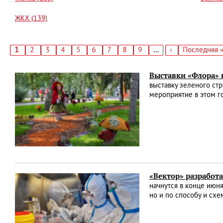
ЖКХ (139)
Текущая
1
Страница
2
Страница
3
Страница
4
Страница
5
Страница
6
Страница
7
Страница
8
Страница
9
…
Следующая
›
Последняя
Последняя 
страница
страница
страница
Нумерация
страниц
Выставки «Флора» в
выставку зеленого стр
мероприятие в этом г
«Вектор» разработ
начнутся в конце июня
но и по способу и сх