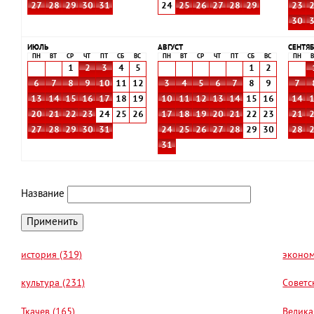
27
28
29
30
31
24
25
26
27
28
29
23
30
ИЮЛЬ
АВГУСТ
СЕНТЯБ
ПН
ВТ
СР
ЧТ
ПТ
СБ
ВС
ПН
ВТ
СР
ЧТ
ПТ
СБ
ВС
ПН
В
1
2
3
4
5
1
2
6
7
8
9
10
11
12
3
4
5
6
7
8
9
7
13
14
15
16
17
18
19
10
11
12
13
14
15
16
14
20
21
22
23
24
25
26
17
18
19
20
21
22
23
21
27
28
29
30
31
24
25
26
27
28
29
30
28
31
Название
история (319)
эконом
культура (231)
Советс
Ткачев (165)
Велика