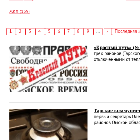
ЖКХ (139)
Текущая
1
Страница
2
Страница
3
Страница
4
Страница
5
Страница
6
Страница
7
Страница
8
Страница
9
…
Следующая
›
Последняя
Последняя 
страница
страница
страница
Нумерация
страниц
«Красный путь» (№7
трех районов (Тарског
отключенными от теп
Тарские коммунист
первый секретарь Оле
районов Омской облас