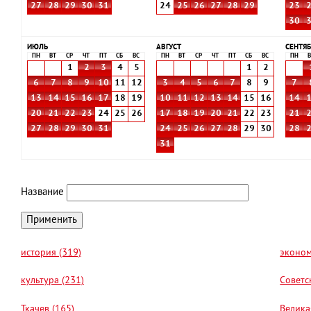
27
28
29
30
31
24
25
26
27
28
29
23
30
ИЮЛЬ
АВГУСТ
СЕНТЯБ
ПН
ВТ
СР
ЧТ
ПТ
СБ
ВС
ПН
ВТ
СР
ЧТ
ПТ
СБ
ВС
ПН
В
1
2
3
4
5
1
2
6
7
8
9
10
11
12
3
4
5
6
7
8
9
7
13
14
15
16
17
18
19
10
11
12
13
14
15
16
14
20
21
22
23
24
25
26
17
18
19
20
21
22
23
21
27
28
29
30
31
24
25
26
27
28
29
30
28
31
Название
история (319)
эконом
культура (231)
Советс
Ткачев (165)
Велика