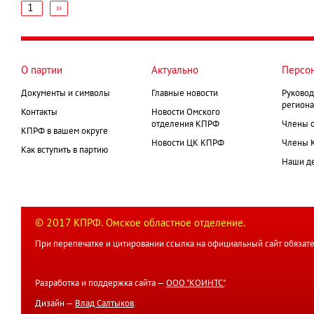
1
Следующая
››
страница
Нумерация
страниц
О партии
Актуально
Персо
Документы и символы
Главные новости
Руковод
региона
Контакты
Новости Омского
отделения КПРФ
Члены 
КПРФ в вашем округе
Новости ЦК КПРФ
Члены 
Как вступить в партию
Наши д
© 2017 КПРФ. Омское областное отделение.
При перепечатке и цитировании ссылка на официальный сайт обязате
Разработка и поддержка сайта —
ООО "КОИНТС"
.
Дизайн —
Влад Салтыков
.