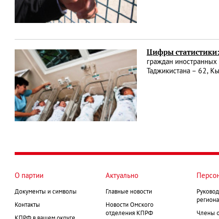
Цифры статистики:
граждан иностранных 
Таджикистана – 62, К
О партии
Актуально
Персо
Документы и символы
Главные новости
Руковод
региона
Контакты
Новости Омского
отделения КПРФ
Члены 
КПРФ в вашем округе