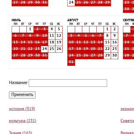
27
28
29
30
31
24
25
26
27
28
29
23
30
ИЮЛЬ
АВГУСТ
СЕНТЯБ
ПН
ВТ
СР
ЧТ
ПТ
СБ
ВС
ПН
ВТ
СР
ЧТ
ПТ
СБ
ВС
ПН
В
1
2
3
4
5
1
2
6
7
8
9
10
11
12
3
4
5
6
7
8
9
7
13
14
15
16
17
18
19
10
11
12
13
14
15
16
14
20
21
22
23
24
25
26
17
18
19
20
21
22
23
21
27
28
29
30
31
24
25
26
27
28
29
30
28
31
Название
история (319)
эконом
культура (231)
Советс
Ткачев (165)
Велика