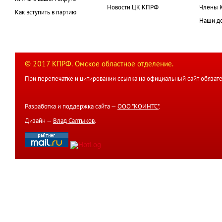
Новости ЦК КПРФ
Члены 
Как вступить в партию
Наши д
© 2017 КПРФ. Омское областное отделение.
При перепечатке и цитировании ссылка на официальный сайт обязате
Разработка и поддержка сайта —
ООО "КОИНТС"
.
Дизайн —
Влад Салтыков
.