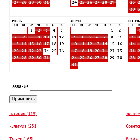
27
28
29
30
31
24
25
26
27
28
29
23
30
ИЮЛЬ
АВГУСТ
СЕНТЯБ
ПН
ВТ
СР
ЧТ
ПТ
СБ
ВС
ПН
ВТ
СР
ЧТ
ПТ
СБ
ВС
ПН
В
1
2
3
4
5
1
2
6
7
8
9
10
11
12
3
4
5
6
7
8
9
7
13
14
15
16
17
18
19
10
11
12
13
14
15
16
14
20
21
22
23
24
25
26
17
18
19
20
21
22
23
21
27
28
29
30
31
24
25
26
27
28
29
30
28
31
Название
история (319)
эконом
культура (231)
Советс
Ткачев (165)
Велика