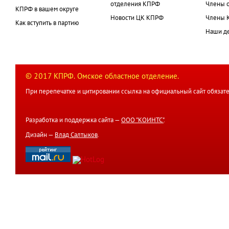
отделения КПРФ
Члены 
КПРФ в вашем округе
Новости ЦК КПРФ
Члены 
Как вступить в партию
Наши д
© 2017 КПРФ. Омское областное отделение.
При перепечатке и цитировании ссылка на официальный сайт обязате
Разработка и поддержка сайта —
ООО "КОИНТС"
.
Дизайн —
Влад Салтыков
.