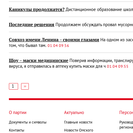
Каникулы продолжатся?
Дистанционное образование школьн
Последние решения
Продолжаем обсуждать провал мусорной 
Совхоз имени Ленина – своими глазами
На одном из зас
том, что бывал там.
01.04 09:56
Шоу – маски медицинские
Поверив информации, транслиру
вируса, я отправилась в аптеку купить маски для ч
01.04 09:55
1
Следующая
››
страница
Нумерация
страниц
О партии
Актуально
Персо
Документы и символы
Главные новости
Руковод
региона
Контакты
Новости Омского