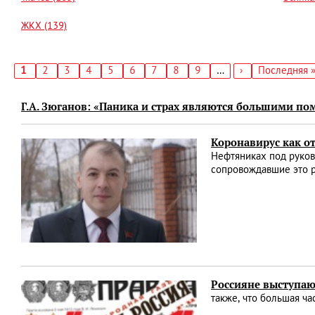
ЖКХ (139)
Текущая
1
Страница
2
Страница
3
Страница
4
Страница
5
Страница
6
Страница
7
Страница
8
Страница
9
…
Следующая
›
Последняя
Последняя 
страница
страница
страница
Нумерация
страниц
Г.А. Зюганов: «Паника и страх являются большими 
Коронавирус как о
Нефтяниках под руков
сопровождавшие это 
Россияне выступаю
также, что большая ча