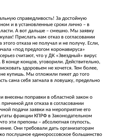
альную справедливость! За достойную
оном и в установленные сроки лично – в
асти. А вот дальше – смешно. Мы заявку
кулах! Прислать нам отказ в согласовании
этого отказа не получал и не получу. Если,
начала «под предлогом коронавируса»
серьез считают, что у ДК «Звездный» вирус
. В конце концов, уговорили. Действительно,
рисковать здоровьем не хочется. Тем более,
 не купишь. Мы отложили пикет до того
асть сама себя загнала в ловушку, предельно
и внесены поправки в областной закон о
 причиной для отказа в согласовании
чной подачи заявки на мероприятие его
епутаты фракции КПРФ в Законодательном
что эти препоны – абсолютная глупость,
нение. Они требовали дать организаторам
ако послушное единороссовское большинство