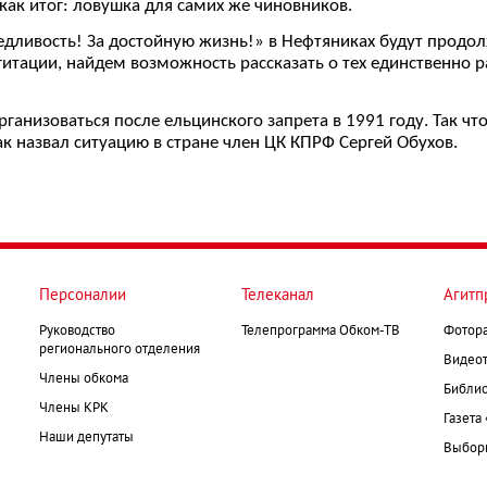
 как итог: ловушка для самих же чиновников.
едливость! За достойную жизнь!» в Нефтяниках будут продо
тации, найдем возможность рассказать о тех единственно р
ганизоваться после ельцинского запрета в 1991 году. Так чт
к назвал ситуацию в стране член ЦК КПРФ Сергей Обухов.
Персоналии
Телеканал
Агитп
Руководство
Телепрограмма Обком-ТВ
Фотор
регионального отделения
Видеот
Члены обкома
Библио
Члены КРК
Газета
Наши депутаты
Выборк