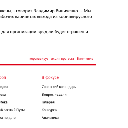
лжены, - говорит Владимир Виниченко. – Мы
абочих вариантах выхода из коонавирусного
о для организации вряд ли будет страшен и
коронавирус
акция протеста
Виниченко
роп
В фокусе
аздел
Советский календарь
ека
Вопрос недели
тека
Галерея
 «Красный Путь»
Конкурсы
а по дате
Аналитика