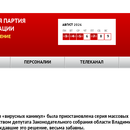
 ПАРТИЯ
АВГУСТ 2026
АЦИИ
ПН
ВТ
СР
ЧТ
ПТ
СБ
ВС
ЕНИЕ
3
4
5
6
7
8
9
ПЕРСОНАЛИИ
ТЕЛЕКАНАЛ
 «вирусных каникул» была приостановлена серия массовых 
твом депутата Законодательного собрания области Владими
ждавшие это решение, весьма забавны.