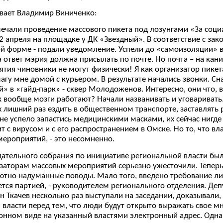
вает Владимир Виниченко:
ечали проведение массового пикета под лозунгами «За соци
2 апреля на площадке у ДК «Звездный». В соответствие с зак
 форме - подали уведомление. Успели до «самоизоляции» вл
а ответ мэрия должна присылать по почте. Но почта – на кани
тия чиновники не могут физически! Я как организатор пикета 
магу мне домой с курьером. В результате начались звонки. С
» в «гайд-парк» - сквер Молодоженов. Интересно, они что, в
как вообще мозги работают? Начали названивать и уговаривать
х лишний раз ездить в общественном транспорте, заставлять 
не успело запастись медицинскими масками, их сейчас нигде
т с вирусом и с его распространением в Омске. Но то, что вл
ероприятий, - это несомненно.
ательного собрания по инициативе региональной власти был
заторам массовых мероприятий серьезно ужесточили. Теперь
ютно надуманные поводы. Мало того, введено требование ли
зуется партией, - руководителем регионального отделения. Д
 Ткачев несколько раз выступали на заседании, доказывали, 
власти перед тем, что люди будут открыто выражать свое м
онном виде на указанный властями электронный адрес. Одн