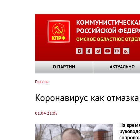
Перейти
к
КОММУНИСТИЧЕСКАЯ
основному
РОССИЙСКОЙ ФЕДЕР
содержанию
ОМСКОЕ ОБЛАСТНОЕ ОТДЕЛ
О ПАРТИИ
АКТУАЛЬНО
Главная
Строка
навигации
Коронавирус как отмазка
01.04 21:05
На время
руководс
сопрово