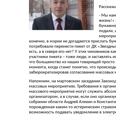
Рассказы
- Мы нам
жизнь!» 
бумажной
подали, 
мероприя
конечно, в мэрии не догадаются прислать бу
потребовали перенести пикет от ДК «Звездный
есть, а в сквере его нет? У этих чиновников 
участники пикета – тоже люди, и заставлять и
что большинство из наших товарищей просто 
момента, когда станет понятно, что происходи
забюрократизировав согласование массовых м
Напомним, на мартовском заседании Законод
массовых мероприятиях. Требования к органи
массового мероприятия могут служить абсол
организатором, а в случае, если оно органи
собрании области Андрей Алехин и Константин
порожденная каким-то истерическим страхом 
возможность подавать уведомление в электр