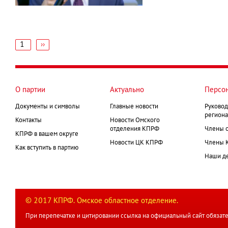
1
Следующая
››
страница
Нумерация
страниц
О партии
Актуально
Персо
Документы и символы
Главные новости
Руковод
региона
Контакты
Новости Омского
отделения КПРФ
Члены 
КПРФ в вашем округе
Новости ЦК КПРФ
Члены 
Как вступить в партию
Наши д
© 2017 КПРФ. Омское областное отделение.
При перепечатке и цитировании ссылка на официальный сайт обязате