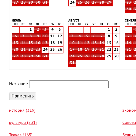
27
28
29
30
31
24
25
26
27
28
29
23
30
ИЮЛЬ
АВГУСТ
СЕНТЯБ
ПН
ВТ
СР
ЧТ
ПТ
СБ
ВС
ПН
ВТ
СР
ЧТ
ПТ
СБ
ВС
ПН
В
1
2
3
4
5
1
2
6
7
8
9
10
11
12
3
4
5
6
7
8
9
7
13
14
15
16
17
18
19
10
11
12
13
14
15
16
14
20
21
22
23
24
25
26
17
18
19
20
21
22
23
21
27
28
29
30
31
24
25
26
27
28
29
30
28
31
Название
история (319)
эконом
культура (231)
Советс
Ткачев (165)
Велика