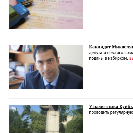
Кандидат Микаелян
депутата шестого созы
поданы в избирком.
1
У памятника Куйбы
проводить регулярную