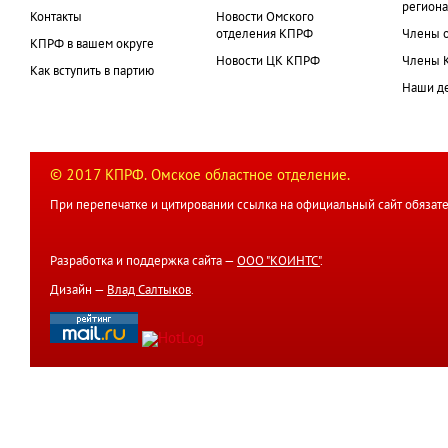
региона
Контакты
Новости Омского
отделения КПРФ
Члены 
КПРФ в вашем округе
Новости ЦК КПРФ
Члены 
Как вступить в партию
Наши д
© 2017 КПРФ. Омское областное отделение.
При перепечатке и цитировании ссылка на официальный сайт обязате
Разработка и поддержка сайта —
ООО "КОИНТС"
.
Дизайн —
Влад Салтыков
.