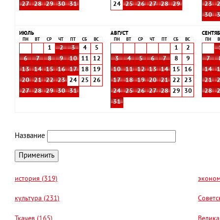
27
28
29
30
31
24
25
26
27
28
29
23
30
ИЮЛЬ
АВГУСТ
СЕНТЯБ
ПН
ВТ
СР
ЧТ
ПТ
СБ
ВС
ПН
ВТ
СР
ЧТ
ПТ
СБ
ВС
ПН
В
1
2
3
4
5
1
2
6
7
8
9
10
11
12
3
4
5
6
7
8
9
7
13
14
15
16
17
18
19
10
11
12
13
14
15
16
14
20
21
22
23
24
25
26
17
18
19
20
21
22
23
21
27
28
29
30
31
24
25
26
27
28
29
30
28
31
Название
история (319)
эконом
культура (231)
Советс
Ткачев (165)
Велика