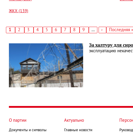
ЖКХ (139)
Текущая
1
Страница
2
Страница
3
Страница
4
Страница
5
Страница
6
Страница
7
Страница
8
Страница
9
…
Следующая
›
Последняя
Последняя 
страница
страница
страница
Нумерация
страниц
За халтуру для сир
эксплуатацию некачес
О партии
Актуально
Персо
Документы и символы
Главные новости
Руковод