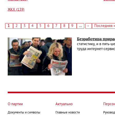
ЖКХ (139)
Текущая
1
Страница
2
Страница
3
Страница
4
Страница
5
Страница
6
Страница
7
Страница
8
Страница
9
…
Следующая
›
Последняя
Последняя 
страница
страница
страница
Нумерация
страниц
Безработица прир
статистику, и в пять-
труда интернет-серви
О партии
Актуально
Персо
Документы и символы
Главные новости
Руковод