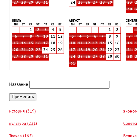
27
28
29
30
31
24
25
26
27
28
29
23
30
ИЮЛЬ
АВГУСТ
СЕНТЯБ
ПН
ВТ
СР
ЧТ
ПТ
СБ
ВС
ПН
ВТ
СР
ЧТ
ПТ
СБ
ВС
ПН
В
1
2
3
4
5
1
2
6
7
8
9
10
11
12
3
4
5
6
7
8
9
7
13
14
15
16
17
18
19
10
11
12
13
14
15
16
14
20
21
22
23
24
25
26
17
18
19
20
21
22
23
21
27
28
29
30
31
24
25
26
27
28
29
30
28
31
Название
история (319)
эконом
культура (231)
Советс
Ткачев (165)
Велика