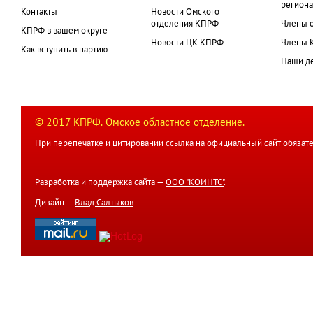
региона
Контакты
Новости Омского
отделения КПРФ
Члены 
КПРФ в вашем округе
Новости ЦК КПРФ
Члены 
Как вступить в партию
Наши д
© 2017 КПРФ. Омское областное отделение.
При перепечатке и цитировании ссылка на официальный сайт обязате
Разработка и поддержка сайта —
ООО "КОИНТС"
.
Дизайн —
Влад Салтыков
.