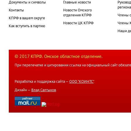
Документы и символы
Главные новости
Руковод
региона
Контакты
Новости Омского
отделения КПРФ
Члены 
КПРФ в вашем округе
Новости ЦК КПРФ
Члены 
Как вступить в партию
Наши д
© 2017 КПРФ. Омское областное отделение.
При перепечатке и цитировании ссылка на официальный сайт обязате
Разработка и поддержка сайта —
ООО "КОИНТС"
.
Дизайн —
Влад Салтыков
.