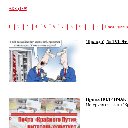
ЖКХ (139)
Текущая
1
Страница
2
Страница
3
Страница
4
Страница
5
Страница
6
Страница
7
Страница
8
Страница
9
…
Следующая
›
Последняя
Последняя 
страница
страница
страница
Нумерация
страниц
"Правда", № 130: Чт
Ирина ПОЛИНЧАК, с
Материал из Почты "К