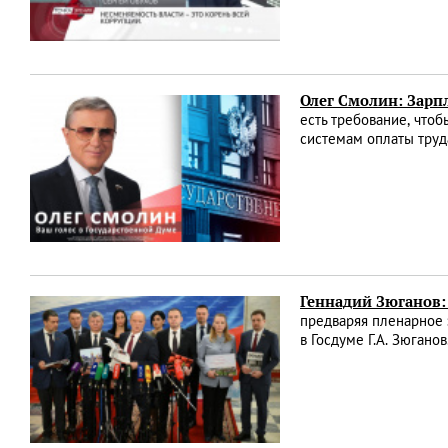
Олег Смолин: Зарпл
есть требование, что
системам оплаты труд
Геннадий Зюганов:
предваряя пленарное
в Госдуме Г.А. Зюган