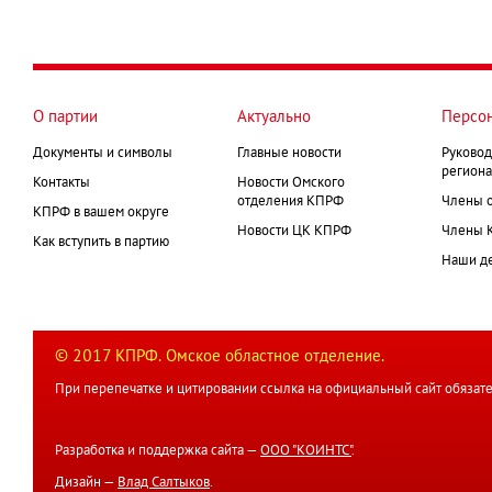
О партии
Актуально
Персо
Документы и символы
Главные новости
Руковод
региона
Контакты
Новости Омского
отделения КПРФ
Члены 
КПРФ в вашем округе
Новости ЦК КПРФ
Члены 
Как вступить в партию
Наши д
© 2017 КПРФ. Омское областное отделение.
При перепечатке и цитировании ссылка на официальный сайт обязате
Разработка и поддержка сайта —
ООО "КОИНТС"
.
Дизайн —
Влад Салтыков
.