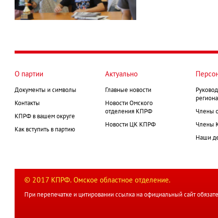
О партии
Актуально
Персо
Документы и символы
Главные новости
Руковод
региона
Контакты
Новости Омского
отделения КПРФ
Члены 
КПРФ в вашем округе
Новости ЦК КПРФ
Члены 
Как вступить в партию
Наши д
© 2017 КПРФ. Омское областное отделение.
При перепечатке и цитировании ссылка на официальный сайт обязате