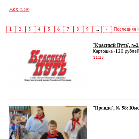
ЖКХ (139)
Текущая
1
Страница
2
Страница
3
Страница
4
Страница
5
Страница
6
Страница
7
Страница
8
Страница
9
…
Следующая
›
Последняя
Последняя 
страница
страница
страница
Нумерация
страниц
"Красный Путь", №2
Картошка -120 рублей
11:28
"Правда", № 58: Ю