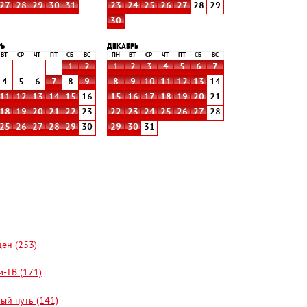
27
28
29
30
31
23
24
25
26
27
28
29
30
РЬ
ДЕКАБРЬ
ВТ
СР
ЧТ
ПТ
СБ
ВС
ПН
ВТ
СР
ЧТ
ПТ
СБ
ВС
1
2
1
2
3
4
5
6
7
4
5
6
7
8
9
8
9
10
11
12
13
14
11
12
13
14
15
16
15
16
17
18
19
20
21
18
19
20
21
22
23
22
23
24
25
26
27
28
25
26
27
28
29
30
29
30
31
цен (253)
-ТВ (171)
ый путь (141)