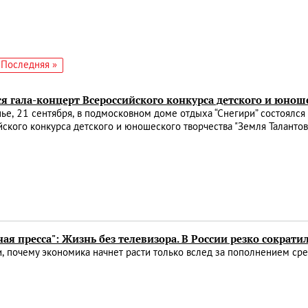
едующая
Последняя
Последняя »
аница
страница
я гала-концерт Всероссийского конкурса детского и юнош
ье, 21 сентября, в подмосковном доме отдыха “Снегири” состоялся
ского конкурса детского и юношеского творчества "Земля Талантов
ая пресса": Жизнь без телевизора. В России резко сократ
, почему экономика начнет расти только вслед за пополнением сре