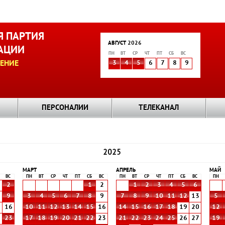
 ПАРТИЯ
АВГУСТ 2026
АЦИИ
ПН
ВТ
СР
ЧТ
ПТ
СБ
ВС
ЕНИЕ
3
4
5
6
7
8
9
ПЕРСОНАЛИИ
ТЕЛЕКАНАЛ
2025
МАРТ
АПРЕЛЬ
МАЙ
ВС
ПН
ВТ
СР
ЧТ
ПТ
СБ
ВС
ПН
ВТ
СР
ЧТ
ПТ
СБ
ВС
ПН
2
1
2
1
2
3
4
5
6
9
3
4
5
6
7
8
9
7
8
9
10
11
12
13
5
5
16
10
11
12
13
14
15
16
14
15
16
17
18
19
20
12
2
23
17
18
19
20
21
22
23
21
22
23
24
25
26
27
19