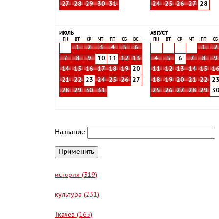
27
28
29
30
31
24
25
26
27
28
ИЮЛЬ
АВГУСТ
ПН
ВТ
СР
ЧТ
ПТ
СБ
ВС
ПН
ВТ
СР
ЧТ
ПТ
СБ
1
2
3
4
5
6
1
2
7
8
9
10
11
12
13
4
5
6
7
8
9
14
15
16
17
18
19
20
11
12
13
14
15
1
21
22
23
24
25
26
27
18
19
20
21
22
2
28
29
30
31
25
26
27
28
29
3
Название
история (319)
культура (231)
Ткачев (165)