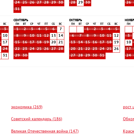
24
25
26
27
28
29
30
28
29
30
26
31
СЕНТЯБРЬ
ОКТЯБРЬ
НОЯБ
ВС
ПН
ВТ
СР
ЧТ
ПТ
СБ
ВС
ПН
ВТ
СР
ЧТ
ПТ
СБ
ВС
ПН
3
1
2
3
4
5
6
7
1
2
3
4
5
10
8
9
10
11
12
13
14
6
7
8
9
10
11
12
3
6
17
15
16
17
18
19
20
21
13
14
15
16
17
18
19
10
3
24
22
23
24
25
26
27
28
20
21
22
23
24
25
26
17
0
31
29
30
27
28
29
30
31
24
экономика (269)
рост 
Советский календарь (186)
Обком
Великая Отечественная война (147)
Красн