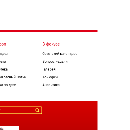
роп
В фокусе
аздел
Советский календарь
ека
Вопрос недели
тека
Галерея
 «Красный Путь»
Конкурсы
а по дате
Аналитика