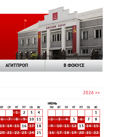
АГИТПРОП
В ФОКУСЕ
2026 >>
ИЮНЬ
ВТ
СР
ЧТ
ПТ
СБ
ВС
ПН
ВТ
СР
ЧТ
ПТ
СБ
ВС
1
2
3
4
1
6
7
8
9
10
11
2
3
4
5
6
7
8
13
14
15
16
17
18
9
10
11
12
13
14
15
20
21
22
23
24
25
16
17
18
19
20
21
22