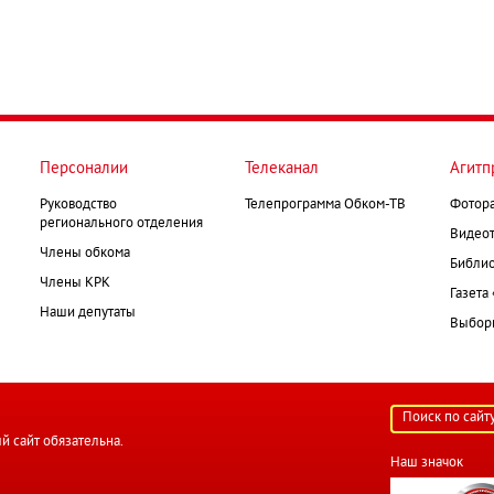
Персоналии
Телеканал
Агитп
Руководство
Телепрограмма Обком-ТВ
Фотор
регионального отделения
Видеот
Члены обкома
Библио
Члены КРК
Газета
Наши депутаты
Выборк
й сайт обязательна.
Наш значок