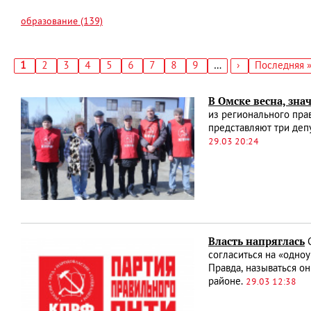
образование (139)
Текущая
1
Страница
2
Страница
3
Страница
4
Страница
5
Страница
6
Страница
7
Страница
8
Страница
9
…
Следующая
›
Последняя
Последняя 
страница
страница
страница
Нумерация
страниц
В Омске весна, зна
из регионального прав
представляют три деп
29.03 20:24
Власть напряглась
С
согласиться на «одно
Правда, называться о
районе.
29.03 12:38