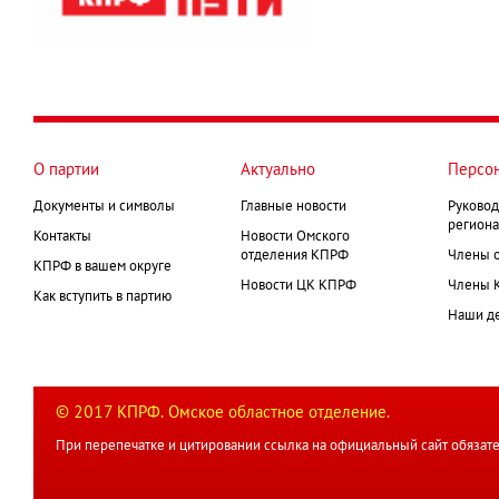
О партии
Актуально
Персо
Документы и символы
Главные новости
Руковод
региона
Контакты
Новости Омского
отделения КПРФ
Члены 
КПРФ в вашем округе
Новости ЦК КПРФ
Члены 
Как вступить в партию
Наши д
© 2017 КПРФ. Омское областное отделение.
При перепечатке и цитировании ссылка на официальный сайт обязате