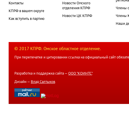
региона
Контакты
Новости Омского
отделения КПРФ
Члены 
КПРФ в вашем округе
Новости ЦК КПРФ
Члены 
Как вступить в партию
Наши д
© 2017 КПРФ. Омское областное отделение.
При перепечатке и цитировании ссылка на официальный сайт обязате
Разработка и поддержка сайта —
ООО "КОИНТС"
.
Дизайн —
Влад Салтыков
.