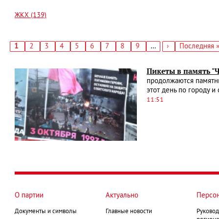
ЖКХ (139)
Текущая
1
Страница
2
Страница
3
Страница
4
Страница
5
Страница
6
Страница
7
Страница
8
Страница
9
…
Следующая
›
Последняя
Последняя 
страница
страница
страница
Нумерация
страниц
Пикеты в память "
продолжаются памятны
этот день по городу и
11:51
О партии
Актуально
Персо
Документы и символы
Главные новости
Руковод